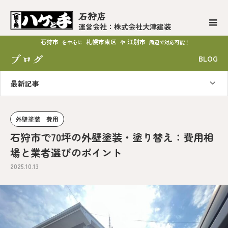
石狩店
運営会社：株式会社大津建装
石狩市
札幌市東区
江別市
を中心に
や
周辺で対応可能！
ブログ
BLOG
最新記事
外壁塗装 費用
石狩市で70坪の外壁塗装・塗り替え：費用相
場と業者選びのポイント
2025.10.13