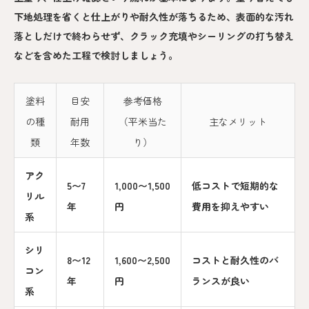
下地処理を省くと仕上がりや耐久性が落ちるため、表面的な汚れ
落としだけで終わらせず、クラック充填やシーリングの打ち替え
などを含めた工程で検討しましょう。
塗料
目安
参考価格
の種
耐用
（平米当た
主なメリット
類
年数
り）
アク
5〜7
1,000〜1,500
低コストで短期的な
リル
年
円
費用を抑えやすい
系
シリ
8〜12
1,600〜2,500
コストと耐久性のバ
コン
年
円
ランスが良い
系