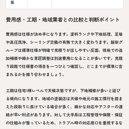
系
費用感・工期・地域業者との比較と判断ポイント
費用感は仕様が決め手になります。塗料ランクや下地処理、足場
や高圧洗浄、シーリング交換の有無で大きく変わります。飯田グ
ループは標準仕様が明確で見積りが出しやすい反面、現地での追
加補修や細かな意匠調整は別途費用になることが多いです。見積
り段階で仕様書の項目を一つひとつ確認し、どこまでが標準に含
まれるかを擦り合わせましょう。
工期は住宅1棟レベルで天候次第ですが、下地補修が多いと延び
る傾向になります。地域の塗装店は天候や地元の施工慣行を踏ま
えた段取りに長けている場合が多く、細かな対応やアフターの連
絡が早い利点があります。対して大手系は工程管理や保険・保証
の仕組みが整っているため、トラブル時の対応窓口を重視するな