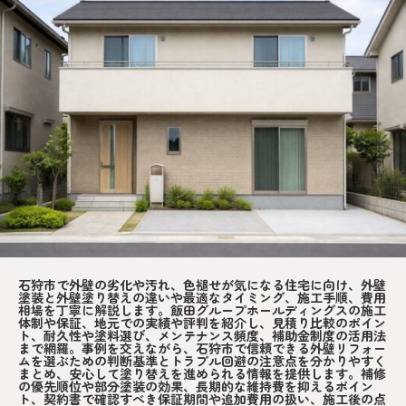
石狩市で外壁の劣化や汚れ、色褪せが気になる住宅に向け、外壁
塗装と外壁塗り替えの違いや最適なタイミング、施工手順、費用
相場を丁寧に解説します。飯田グループホールディングスの施工
体制や保証、地元での実績や評判を紹介し、見積り比較のポイン
ト、耐久性や塗料選び、メンテナンス頻度、補助金制度の活用法
まで網羅。事例を交えながら、石狩市で信頼できる外壁リフォー
ムを選ぶための判断基準とトラブル回避の注意点を分かりやすく
まとめ、安心して塗り替えを進められる情報を提供します。補修
の優先順位や部分塗装の効果、長期的な維持費を抑えるポイン
ト、契約書で確認すべき保証期間や追加費用の扱い、施工後の点