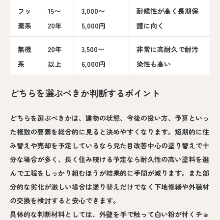
フッ
15〜
3,000〜
耐候性が高く長期保
素系
20年
5,000円
護に向く
無機
20年
3,500〜
非常に高耐久で耐汚
系
以上
6,000円
染性も高い
どちらを選ぶべきか判断するポイント
どちらを選ぶべきかは、建物の状態、今後の扱い方、予算といっ
た複数の要素を総合的に見ると決めやすくなります。短期的に住
み替えや売却を予定しているなら見た目改善中心の塗り替えで十
分な場合が多く、長く住み続ける予定なら耐久性の高い塗料を選
んで工程をしっかり組むほうが結果的に手間が減ります。また部
分的な劣化が激しい場合は塗り替えだけでなく下地修繕や外装材
の交換を検討すると安心できます。
具体的な判断材料としては、外壁を手で触って白い粉が付くチョ