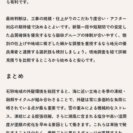
ら有利です。
最終判断は、工事の規模・仕上がりのこだわり度合い・アフター
対応の期待値で決めるとよいです。新築一括や短期間での安定し
た品質確保を優先するなら飯田グループの体制が合いやすく、個
別の仕上げや地域に根ざした細かな調整を重視するなら地元の優
良業者と連携する選択肢も検討しましょう。現地調査を経て詳細
見積りを比較するところから始めると安心です。
まとめ
石狩地域の外壁環境を総括すると、海に近い立地と冬季の凍結・
融解サイクルが組み合わさることで、外壁は常に多面的な負荷に
晒されている点が最も重要です。雪の重みによる機械的なストレ
ス、凍結による膨張収縮、さらに潮風に含まれる塩分や高い湿潤
度が塗膜の劣化を早める要因として働きます。これらは単独で発
生することは少なく、季節ごとに異なるダメージが累積するた