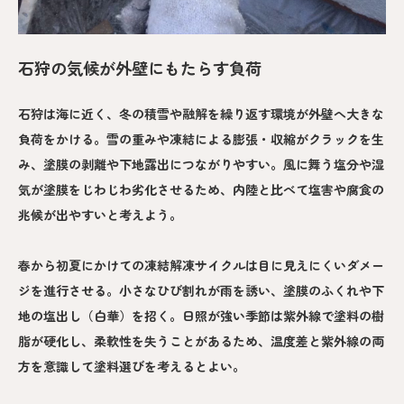
石狩の気候が外壁にもたらす負荷
石狩は海に近く、冬の積雪や融解を繰り返す環境が外壁へ大きな
負荷をかける。雪の重みや凍結による膨張・収縮がクラックを生
み、塗膜の剥離や下地露出につながりやすい。風に舞う塩分や湿
気が塗膜をじわじわ劣化させるため、内陸と比べて塩害や腐食の
兆候が出やすいと考えよう。
春から初夏にかけての凍結解凍サイクルは目に見えにくいダメー
ジを進行させる。小さなひび割れが雨を誘い、塗膜のふくれや下
地の塩出し（白華）を招く。日照が強い季節は紫外線で塗料の樹
脂が硬化し、柔軟性を失うことがあるため、温度差と紫外線の両
方を意識して塗料選びを考えるとよい。