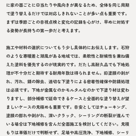
に家の面ごとに日当たりや風向きが異なるため、全体を同じ周期
で塗り替えるだけでは対応しきれないことが多い点も重要です。
まずは季節ごとの目視点検と変化の記録を心がけ、早めに対処す
る姿勢が長持ちの第一歩だと考えます。
施工や材料の選択についてもう少し具体的にお伝えします。石狩
のような寒暖差と潮風がある地域では、柔軟性と耐候性を兼ね備
えた塗料を優先するのが現実的です。だたし高耐久品でも下地処
理が不十分だと期待する耐用年数は得られません。旧塗膜の剥が
れ、汚れ、錆の除去、適切な下塗りによる密着性確保や防錆処理
は必須です。下地が金属なのかモルタルなのかで下塗り材は変わ
りますし、部分補修で延命できるケースと全面的な塗り替えが望
ましいケースの見極めも重要です。目安としてはチョーキング、
塗膜の膨れや剥がれ、深いクラック、シーリングの断裂が進んで
いる場合は下地補修を含んだ全面施工を検討してください。見積
もりは単価だけで判断せず、足場や高圧洗浄、下地補修、シーリ