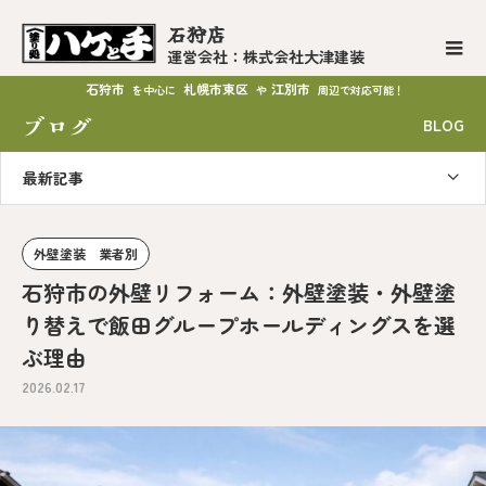
石狩店
運営会社：株式会社大津建装
石狩市
札幌市東区
江別市
を中心に
や
周辺で対応可能！
ブログ
BLOG
最新記事
外壁塗装 業者別
石狩市の外壁リフォーム：外壁塗装・外壁塗
り替えで飯田グループホールディングスを選
ぶ理由
2026.02.17