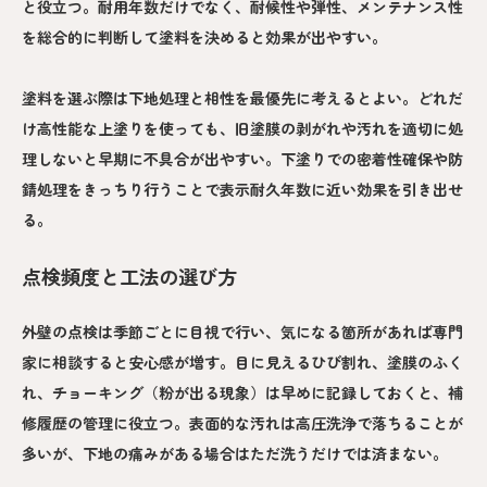
と役立つ。耐用年数だけでなく、耐候性や弾性、メンテナンス性
を総合的に判断して塗料を決めると効果が出やすい。
塗料を選ぶ際は下地処理と相性を最優先に考えるとよい。どれだ
け高性能な上塗りを使っても、旧塗膜の剥がれや汚れを適切に処
理しないと早期に不具合が出やすい。下塗りでの密着性確保や防
錆処理をきっちり行うことで表示耐久年数に近い効果を引き出せ
る。
点検頻度と工法の選び方
外壁の点検は季節ごとに目視で行い、気になる箇所があれば専門
家に相談すると安心感が増す。目に見えるひび割れ、塗膜のふく
れ、チョーキング（粉が出る現象）は早めに記録しておくと、補
修履歴の管理に役立つ。表面的な汚れは高圧洗浄で落ちることが
多いが、下地の痛みがある場合はただ洗うだけでは済まない。