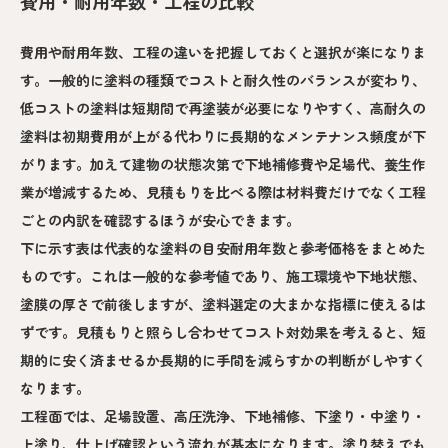
費用・耐用年数・工程の比較
費用や耐用年数、工程の違いを把握しておくと選択が楽になりま
す。一般的に塗料の種類でコストと耐久性のバランスが変わり、
低コストの塗料は短期間で再塗装が必要になりやすく、高耐久の
塗料は初期費用が上がる代わりに長期的なメンテナンス頻度が下
がります。加えて建物の状態次第で下地補修費や足場代、養生作
業が増減するため、見積もりを比べる際は材料費だけでなく工程
ごとの内訳を確認するほうが安心できます。
下に示す表は代表的な塗料の目安耐用年数と参考価格をまとめた
ものです。これは一般的な参考値であり、施工環境や下地状態、
塗膜の厚さで前後しますが、塗料選定の大まかな指標に使えるは
ずです。見積もりと照らし合わせてコスト対効果を考えると、短
期的に安く済ませるか長期的に手間を減らすかの判断がしやすく
なります。
工程面では、足場設置、高圧洗浄、下地補修、下塗り・中塗り・
上塗り、仕上げ確認という流れが基本になります。塗り替えでも