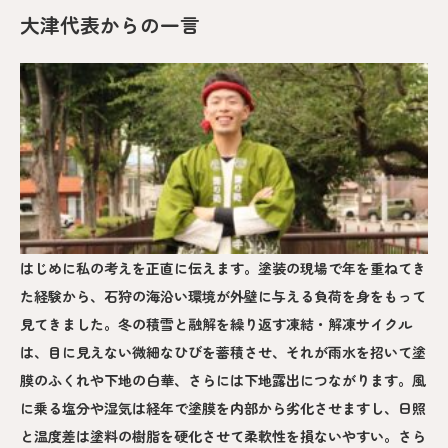
大津代表からの一言
はじめに私の考えを正直に伝えます。塗装の現場で年を重ねてき
た経験から、石狩の海沿い環境が外壁に与える負荷を身をもって
見てきました。冬の積雪と融解を繰り返す凍結・解凍サイクル
は、目に見えない微細なひびを蓄積させ、それが雨水を招いて塗
膜のふくれや下地の白華、さらには下地露出につながります。風
に乗る塩分や湿気は経年で塗膜を内部から劣化させますし、日照
と温度差は塗料の樹脂を硬化させて柔軟性を損ないやすい。さら