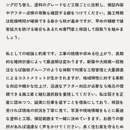
ング打ち替え、塗料のグレードなど工程ごとに比較し、保証内容
やアフター点検の有無も確認する癖をつけてください。施工時期
は乾燥時間が確保できる春から秋が基本ですが、早めの補修で被
害拡大を防げる場合もあるため専門家と相談して段取りを組みま
しょう。
私としての結論と約束です。工事の規模や求める仕上がり、長期
的な維持計画によって最適解は変わります。新築や大規模一括発
注ならば飯田グループのような体制で均質な工程管理と大量調達
によるコストメリットが生かされますが、地域特性に対する柔軟
な対応や細かな仕上げ、迅速なアフター対応が必要なら地元の信
頼できる施工者と組む選択肢を重視してください。私は弱さを正
直に認めつつ、誠実に仕事を返すことを信条にしており、相談を
受ければ現地の状況を丁寧に見て、写真や現地情報をもとに最適
な塗料と工程、保証範囲まで一緒に決めていきます。お困りの箇
所があれば遠慮なく声をかけてください。長く住む家を守るため