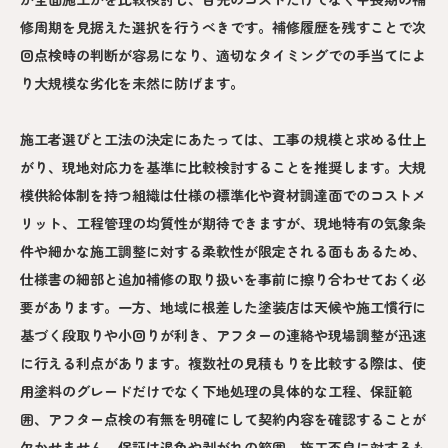
修周期を見据えた選択を行うべきです。補修履歴を残すことで次
回点検時の判断が容易になり、適切なタイミングでの手当てによ
り大規模な劣化を未然に防げます。
施工者選びと工法の決定にあたっては、工事の規模と求める仕上
がり、現地対応力を基準に比較検討することを推奨します。大規
模供給体制を持つ組織は仕様の標準化や資材調達面でのコストメ
リット、工程管理の均質性が期待できますが、現地特有の気象条
件や細かな施工調整に対する柔軟性が限定される面もあるため、
仕様書の細部と追加補修の取り扱いを事前に擦り合わせておく必
要があります。一方、地域に根差した塗装店は天候や施工慣行に
基づく段取りや小回りが利き、アフターの連絡や現場調整が迅速
に行える利点があります。複数社の見積もりを比較する際は、使
用塗料のグレードだけでなく下地処理の具体的な工程、保証範
囲、アフター点検の有無を明確にして契約内容を確認することが
欠かせません。保証は退色や剥がれの範囲、施工不良に対するも