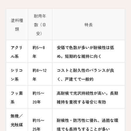
耐用年
塗料種
数（目
特長
類
安）
アクリ
約5〜8
安価で色数が多いが耐候性は低
ル系
年
め。短期的な維持に向く
シリコ
約8〜12
コストと耐久性のバランスが良
ン系
年
く、戸建てで一般的
フッ素
約15〜
高耐候で光沢持続性が高い。長期
系
20年
維持を重視する場合に有効
無機／
約15〜
耐候性・防汚性に優れ、過酷な環
光触媒
25年
境でも長持ちすることが多い