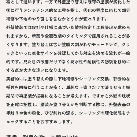
程として進めます。一方で外壁塗り替えは既存の塗膜が劣化した
後に行うメンテナンス的な工程を指し、劣化の程度に応じて部分
補修や下地のやり直しを含むかどうかが変わります。
外壁塗装では設計や仕様に基づいた塗料選定と工程管理が求めら
れますから、新築や全面改装のタイミングで採用されることが多
くなります。塗り替えは古い塗膜の剥がれやチョーキング、クラ
ックといった劣化サインを確認してから対応を決める流れが一般
的です。見た目の改善だけでなく防水性や耐候性の回復を目的に
する点が大きな違いになります。
実務的には塗り替えの際に下地補修やシーリング交換、部分的な
補強を同時に行うことが多く、単純な上塗りだけで済ませると短
期間で再塗装が必要になることが増えます。ですから外壁の現状
を正確に把握し、塗装か塗り替えかを判断する際は、外壁表面の
手触りや色の粉化、ひび割れの深さ、シーリングの硬化状態をチ
ェックすることをおすすめします。