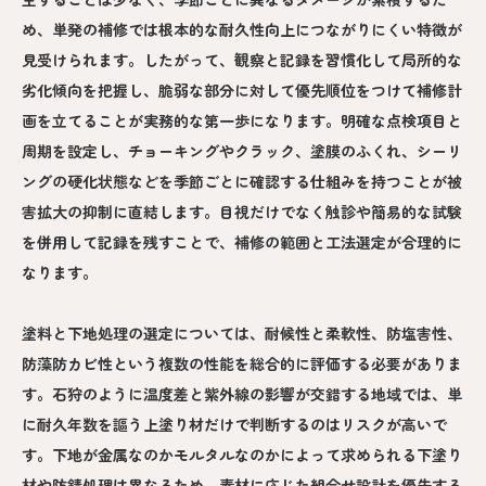
め、単発の補修では根本的な耐久性向上につながりにくい特徴が
見受けられます。したがって、観察と記録を習慣化して局所的な
劣化傾向を把握し、脆弱な部分に対して優先順位をつけて補修計
画を立てることが実務的な第一歩になります。明確な点検項目と
周期を設定し、チョーキングやクラック、塗膜のふくれ、シーリ
ングの硬化状態などを季節ごとに確認する仕組みを持つことが被
害拡大の抑制に直結します。目視だけでなく触診や簡易的な試験
を併用して記録を残すことで、補修の範囲と工法選定が合理的に
なります。
塗料と下地処理の選定については、耐候性と柔軟性、防塩害性、
防藻防カビ性という複数の性能を総合的に評価する必要がありま
す。石狩のように温度差と紫外線の影響が交錯する地域では、単
に耐久年数を謳う上塗り材だけで判断するのはリスクが高いで
す。下地が金属なのかモルタルなのかによって求められる下塗り
材や防錆処理は異なるため、素材に応じた組合せ設計を優先する