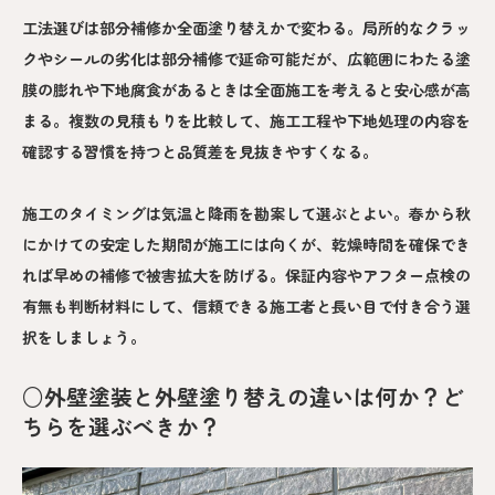
工法選びは部分補修か全面塗り替えかで変わる。局所的なクラッ
クやシールの劣化は部分補修で延命可能だが、広範囲にわたる塗
膜の膨れや下地腐食があるときは全面施工を考えると安心感が高
まる。複数の見積もりを比較して、施工工程や下地処理の内容を
確認する習慣を持つと品質差を見抜きやすくなる。
施工のタイミングは気温と降雨を勘案して選ぶとよい。春から秋
にかけての安定した期間が施工には向くが、乾燥時間を確保でき
れば早めの補修で被害拡大を防げる。保証内容やアフター点検の
有無も判断材料にして、信頼できる施工者と長い目で付き合う選
択をしましょう。
○外壁塗装と外壁塗り替えの違いは何か？ど
ちらを選ぶべきか？