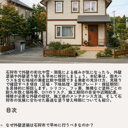
石狩市で外壁の劣化や雪・潮風による痛みが気になったら、外壁
塗装や外壁塗り替えを早めに検討しましょう。本記事は、国木ハ
ウスを含む地域の業者比較や信頼できる業者の見分け方、見積り
で確認すべき項目（足場・下地処理・塗料グレード・保証期間）
を具体的に解説します。シリコン、フッ素、無機など塗料ごとの
耐久年数と価格帯、DIYのリスク、施工期間の目安や近隣配慮、
補修が必要な外壁の症状、施工後のメンテナンス方法、そして石
狩市の気候に合わせた最適な塗り替え時期についても紹介。
目次
なぜ外壁塗装は石狩市で早めに行うべきなのか？