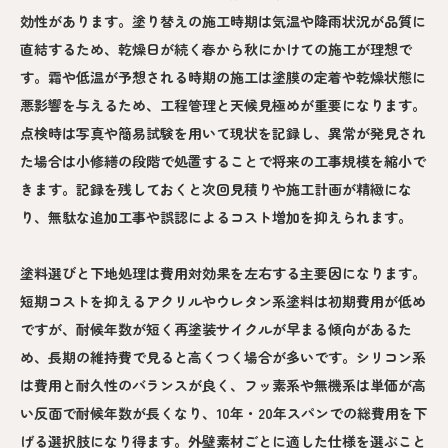
効性があります。塗り替えの施工時期は気温や降雨状況が品質に
直結するため、乾燥日が続く春から秋にかけての施工が理想で
す。霜や低温が予想される時期の施工は塗膜の定着や乾燥状態に
悪影響を与えるため、工程管理と天候見極めが重要になります。
点検時は写真や簡易試験を用いて現状を記録し、異常が発見され
た場合は小修繕の段階で処置することで将来の工事規模を縮小で
きます。記録を残しておくと次回見積りや施工計画が精緻にな
り、無駄な追加工事や誤認によるコスト増加を抑えられます。
塗料選びと下地処理は費用対効果を左右する主要因になります。
短期コストを抑えるアクリルやウレタン系塗料は初期費用が低め
ですが、耐候年数が短く再塗装サイクルが早まる傾向があるた
め、長期の維持費で見ると高くつく場合が多いです。シリコン系
は費用と耐久性のバランスが良く、フッ素系や無機系は単価が高
い反面で耐候年数が長くなり、10年・20年スパンでの総費用を下
げる選択肢になり得ます。外壁素材ごとに適した仕様を選ぶこと