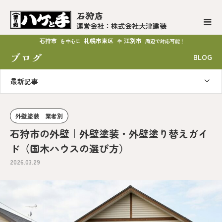
石狩店
運営会社：株式会社大津建装
石狩市
札幌市東区
江別市
を中心に
や
周辺で対応可能！
ブログ
BLOG
最新記事
外壁塗装 業者別
石狩市の外壁｜外壁塗装・外壁塗り替えガイ
ド（国木ハウスの選び方）
2026.03.29