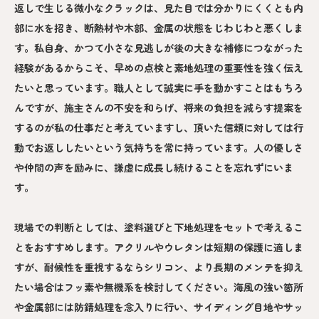
返しで生じる微小なクラックは、見た目では分かりにくくとも内
部に水を招き、断熱材や木部、金属の状態をじわじわと悪くしま
す。私自身、かつて小さな見逃しが後の大きな補修につながった
経験があるからこそ、早めの点検と素地処理の重要性を強く伝え
たいと思っています。職人として誠実に手を動かすことはもちろ
んですが、施主さんの不安を和らげ、将来の負担を減らす提案を
するのが私の仕事だと考えていますし、頂いた信頼に対しては行
動でお返ししたいという気持ちを常に持っています。人の優しさ
や仲間の声を励みに、謙虚に成長し続けることを忘れずにいま
す。
現場での判断としては、塗料選びと下地処理をセットで考えるこ
とをおすすめします。アクリルやウレタンは短期の保護に適しま
すが、耐候性を重視するならシリコン、より長期のメンテを抑え
たい場合はフッ素や無機系を検討してください。海風の強い箇所
や金属部には防錆処理を念入りに行い、サイディング目地やサッ