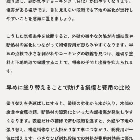
繰り返し、剥がれやチョーキング（白化）が出やすくなります。
塩害がある場所では、目に見えない段階でも下地の劣化が進行し
やすいことを念頭に置きましょう。
こうした気候条件を放置すると、外壁の微小な欠陥が内部結露や
断熱材の劣化につながって補修費用が膨らみやすくなります。早
めの点検で小さな剥がれやコーキングの収縮を見つけ、適切な塗
料と下地処理で保護することで、将来の手間と出費を抑えられま
す。
早めに塗り替えることで防げる損傷と費用の比較
塗り替えを先延ばしにすると、塗膜の劣化から水が入り、木部の
腐食や金属の錆、断熱材の湿潤化といった内部損傷が発生しやす
くなります。表面だけの補修で済む段階を逃すと、外壁や下地の
張り替え、構造補修など大掛かりな工事につながり、総費用が一
気に増えます。小さなひび割れ段階での対処が費用対効果に優れ