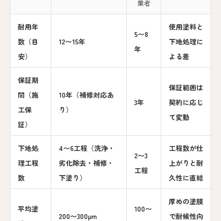
業者
耐用年
使用塗料と
5〜8
数（目
12〜15年
下地処理に
年
安）
よる差
保証期
保証範囲は
間（施
10年（補修対応あ
3年
契約に応じ
工保
り）
て変動
証）
下地処
4〜6工程（洗浄・
工程数が仕
2〜3
理工程
劣化除去・補修・
上がりと耐
工程
数
下塗り）
久性に直結
厚めの塗膜
平均塗
100〜
200〜300µm
で耐候性向