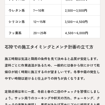
ウレタン系
7〜10年
2,500〜3,500円
シリコン系
12〜15年
3,500〜4,500円
フッ素系
20〜25年
4,500〜6,000円
石狩での施工タイミングとメンテ計画の立て方
施工時期は気温と降雨の条件を見て決めると品質が安定します。
塗料ごとに作業適温があるため、一般的には春から秋にかけて乾
燥日が続く時期に施工するのが望ましいです。冬季や霜の発生し
やすい時期は避けると仕上がりの持ちが良くなります。
定期点検は年に一度、冬前と春の二回のチェックを習慣にしまし
ょう。サッシ周りのコーキングや軒天の汚れ、チョーキング、ク
ラックの有無を確認し、異変があれば早めにプロに相談すると修