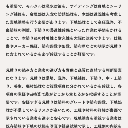
も重要で、モルタルは吸水対策を、サイディングは目地とシーリ
ング補修を、金属部は入念な防錆処理を、木部は透湿性を考慮し
た素地調整を行う必要があります。下地処理として高圧洗浄、不
良塗膜の剥離、下塗りの浸透性確保といった作業に手間をかける
ことで、本塗り後の付着性と耐久性を大幅に改善できます。仕様
書やメーカー保証、塗布回数や缶数、塗布厚などの明示が見積り
に含まれているかを必ず確認することが肝要です。
見積りの読み方と業者の選び方も費用と品質に直結する判断要素
になります。見積りは足場、洗浄、下地補修、下塗り、中・上塗
り、養生、廃材処理など複数項目に分かれているかを確認し、各
項目の単価や㎡換算で差がどこから生じるかを把握することが重
要です。安価すぎる見積りは塗料のグレードや塗布回数、下地処
理が不足しているリスクが高いため、工程や材料の詳細が書面で
示されている業者を選ぶと安心です。現地調査を重視する業者は
既存塗膜や下地の状態を写真や簡易試験で示し、工程別の内訳を