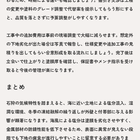
の変更や塗料のグレード調整で代替案を提示してもらう形にする
と、品質を落とさずに予算調整がしやすくなります。
工事中の追加費用は事前の現場調査で大幅に減らせます。想定外
の下地劣化が出た場合は写真で報告し、仕様変更や追加工事の見
積りを出してもらい合意形成を取る流れにしましょう。完了後は
立会いで仕上がりと塗膜厚を確認し、保証書やメンテ指示を受け
取ると今後の管理が楽になります。
まとめ
石狩の気候特性を踏まえると、海に近い立地による塩分混入、湿
潤な環境、冬季の凍結融解の繰り返しが外壁と付帯部に与える影
響が顕著になります。海風による塩分は塗膜を劣化させやすく、
金属部材の防錆性能を低下させるため、表面に異常が見えない段
階でも下地の腐食が進行しやすいことに留意する必要がありま