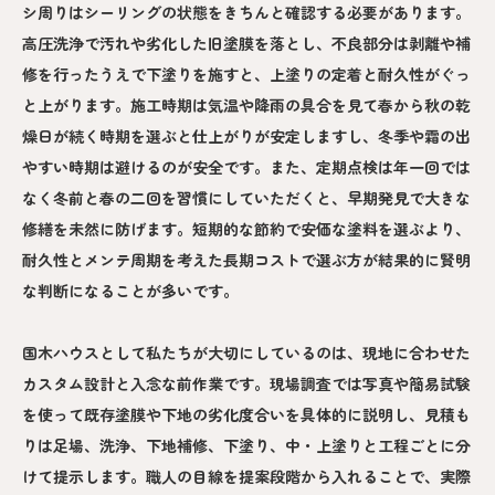
シ周りはシーリングの状態をきちんと確認する必要があります。
高圧洗浄で汚れや劣化した旧塗膜を落とし、不良部分は剥離や補
修を行ったうえで下塗りを施すと、上塗りの定着と耐久性がぐっ
と上がります。施工時期は気温や降雨の具合を見て春から秋の乾
燥日が続く時期を選ぶと仕上がりが安定しますし、冬季や霜の出
やすい時期は避けるのが安全です。また、定期点検は年一回では
なく冬前と春の二回を習慣にしていただくと、早期発見で大きな
修繕を未然に防げます。短期的な節約で安価な塗料を選ぶより、
耐久性とメンテ周期を考えた長期コストで選ぶ方が結果的に賢明
な判断になることが多いです。
国木ハウスとして私たちが大切にしているのは、現地に合わせた
カスタム設計と入念な前作業です。現場調査では写真や簡易試験
を使って既存塗膜や下地の劣化度合いを具体的に説明し、見積も
りは足場、洗浄、下地補修、下塗り、中・上塗りと工程ごとに分
けて提示します。職人の目線を提案段階から入れることで、実際