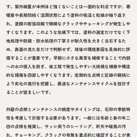
す。紫外線量が本州ほど強くないことは一面的な利点ですが、寒
暖差や長期間続く湿潤状態により塗料の吸湿と乾燥が繰り返さ
れ、塗膜の膨張収縮で微細なクラックやチョーキングが発生しや
すくなります。このような気候下では、塗料の選定だけでなく下
地処理や防錆・防水処理の丁寧さが耐久性を大きく左右するた
め、表面の見た目だけで判断せず、現場の環境要因を具体的に評
価することが重要です。早期に小さな異常を補修することで内部
への水の侵入を防ぎ、後工程で発生しやすい大規模な補修や構造
的な損傷を回避しやすくなります。定期的な点検と記録の継続に
より劣化の進行を把握し、最適なメンテナンスサイクルを設計す
ることが望ましいです。
外壁の点検とメンテナンスの頻度やタイミングは、石狩の季節特
性を考慮して計画する必要があります。一般には冬前と春の年二
回の点検を推奨し、サッシ周りのシーリング、軒天や破風の汚
れ、チョーキング、クラックの有無を重点的に確認することが実