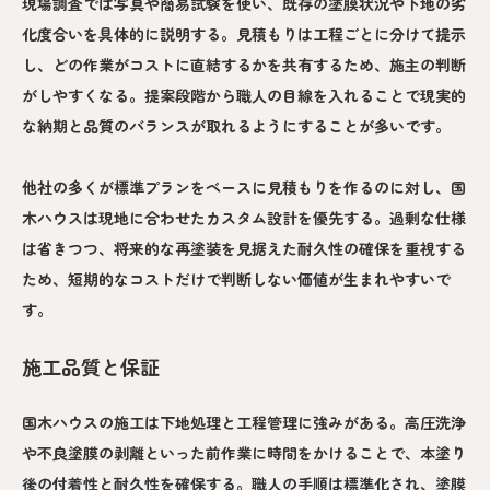
現場調査では写真や簡易試験を使い、既存の塗膜状況や下地の劣
化度合いを具体的に説明する。見積もりは工程ごとに分けて提示
し、どの作業がコストに直結するかを共有するため、施主の判断
がしやすくなる。提案段階から職人の目線を入れることで現実的
な納期と品質のバランスが取れるようにすることが多いです。
他社の多くが標準プランをベースに見積もりを作るのに対し、国
木ハウスは現地に合わせたカスタム設計を優先する。過剰な仕様
は省きつつ、将来的な再塗装を見据えた耐久性の確保を重視する
ため、短期的なコストだけで判断しない価値が生まれやすいで
す。
施工品質と保証
国木ハウスの施工は下地処理と工程管理に強みがある。高圧洗浄
や不良塗膜の剥離といった前作業に時間をかけることで、本塗り
後の付着性と耐久性を確保する。職人の手順は標準化され、塗膜