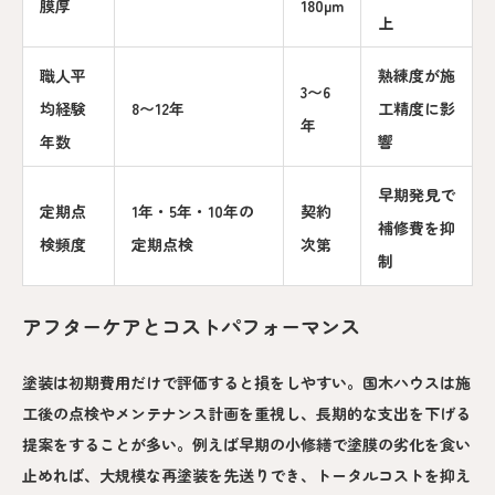
膜厚
180µm
上
職人平
熟練度が施
3〜6
均経験
8〜12年
工精度に影
年
年数
響
早期発見で
定期点
1年・5年・10年の
契約
補修費を抑
検頻度
定期点検
次第
制
アフターケアとコストパフォーマンス
塗装は初期費用だけで評価すると損をしやすい。国木ハウスは施
工後の点検やメンテナンス計画を重視し、長期的な支出を下げる
提案をすることが多い。例えば早期の小修繕で塗膜の劣化を食い
止めれば、大規模な再塗装を先送りでき、トータルコストを抑え