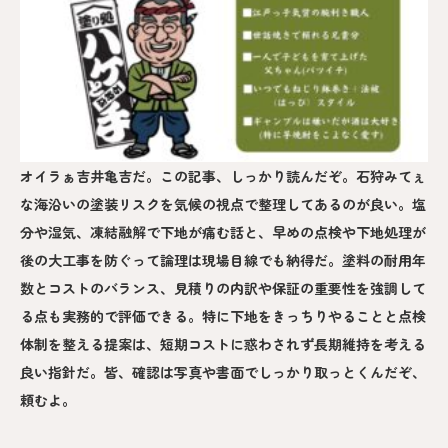
オイラぁ吉井亀吉だ。この記事、しっかり読んだぞ。石狩みてぇ
な海沿いの塗装リスクを気候の視点で整理してあるのが良い。塩
分や湿気、凍結融解で下地が痛む話と、早めの点検や下地処理が
後の大工事を防ぐって論理は現場目線でも納得だ。塗料の耐用年
数とコストのバランス、見積りの内訳や保証の重要性を強調して
る点も実務的で評価できる。特に下地をきっちりやることと点検
体制を整える提案は、短期コストに惑わされず長期維持を考える
良い指針だ。皆、確認は写真や書面でしっかり取っとくんだぞ、
頼むよ。