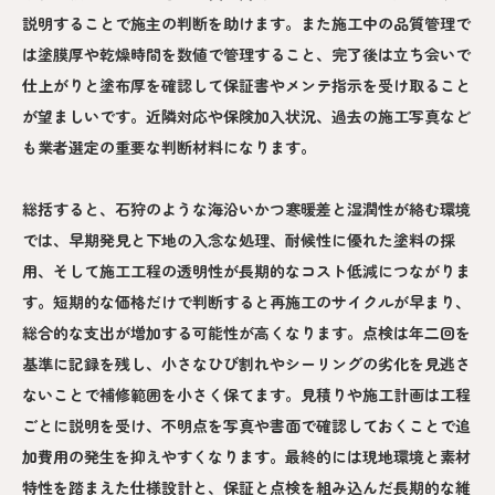
説明することで施主の判断を助けます。また施工中の品質管理で
は塗膜厚や乾燥時間を数値で管理すること、完了後は立ち会いで
仕上がりと塗布厚を確認して保証書やメンテ指示を受け取ること
が望ましいです。近隣対応や保険加入状況、過去の施工写真など
も業者選定の重要な判断材料になります。
総括すると、石狩のような海沿いかつ寒暖差と湿潤性が絡む環境
では、早期発見と下地の入念な処理、耐候性に優れた塗料の採
用、そして施工工程の透明性が長期的なコスト低減につながりま
す。短期的な価格だけで判断すると再施工のサイクルが早まり、
総合的な支出が増加する可能性が高くなります。点検は年二回を
基準に記録を残し、小さなひび割れやシーリングの劣化を見逃さ
ないことで補修範囲を小さく保てます。見積りや施工計画は工程
ごとに説明を受け、不明点を写真や書面で確認しておくことで追
加費用の発生を抑えやすくなります。最終的には現地環境と素材
特性を踏まえた仕様設計と、保証と点検を組み込んだ長期的な維