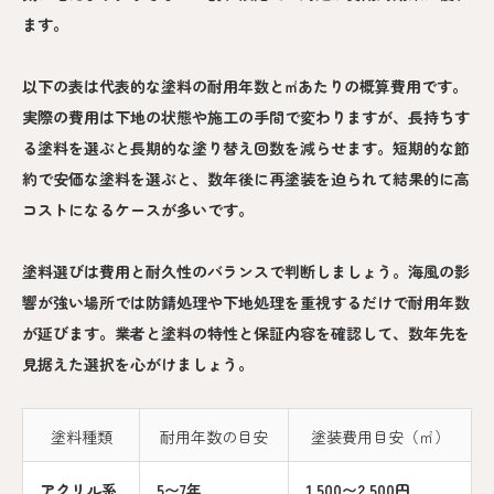
ます。
以下の表は代表的な塗料の耐用年数と㎡あたりの概算費用です。
実際の費用は下地の状態や施工の手間で変わりますが、長持ちす
る塗料を選ぶと長期的な塗り替え回数を減らせます。短期的な節
約で安価な塗料を選ぶと、数年後に再塗装を迫られて結果的に高
コストになるケースが多いです。
塗料選びは費用と耐久性のバランスで判断しましょう。海風の影
響が強い場所では防錆処理や下地処理を重視するだけで耐用年数
が延びます。業者と塗料の特性と保証内容を確認して、数年先を
見据えた選択を心がけましょう。
塗料種類
耐用年数の目安
塗装費用目安（㎡）
アクリル系
5〜7年
1,500〜2,500円