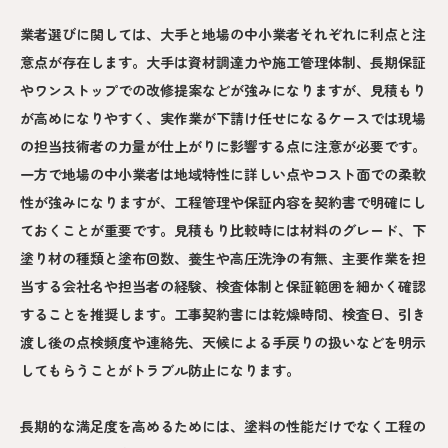
業者選びに関しては、大手と地場の中小業者それぞれに利点と注
意点が存在します。大手は資材調達力や施工管理体制、長期保証
やワンストップでの改修提案などが強みになりますが、見積もり
が高めになりやすく、実作業が下請け任せになるケースでは現場
の担当技術者の力量が仕上がりに影響する点に注意が必要です。
一方で地場の中小業者は地域特性に詳しい点やコスト面での柔軟
性が強みになりますが、工程管理や保証内容を契約書で明確にし
ておくことが重要です。見積もり比較時には材料のグレード、下
塗り材の種類と塗布回数、養生や高圧洗浄の有無、主要作業を担
当する会社名や担当者の経験、検査体制と保証範囲を細かく確認
することを推奨します。工事契約書には乾燥時間、検査日、引き
渡し後の点検頻度や連絡先、天候による手戻りの扱いなどを明示
してもらうことがトラブル防止になります。
長期的な満足度を高めるためには、塗料の性能だけでなく工程の