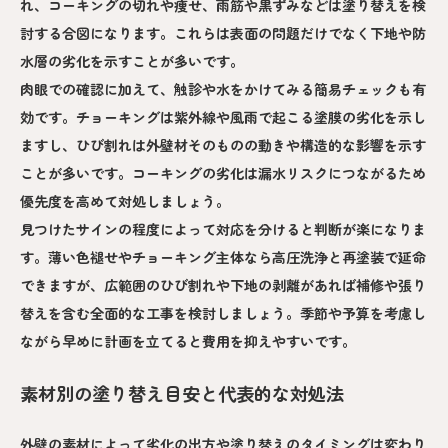
れ、コーキングの切れや痩せ、雨筋や黒ずみなどは塗り替えを検
討する合図になります。これらは表面の問題だけでなく下地や防
水層の劣化を示すことが多いです。
肉眼での確認に加えて、触診や水をかけてみる簡易チェックも有
効です。チョーキングは紫外線や風雨で起こる塗膜の劣化を示し
ますし、ひび割れは外壁材そのものの動きや構造的な影響を示す
ことが多いです。コーキングの劣化は漏水リスクにつながるため
優先度を高めて対処しましょう。
見つけたサインの程度によって対応を分けると判断が楽になりま
す。薄い色褪せやチョーキング主体なら高圧洗浄と再塗装で延命
できますが、広範囲のひび割れや下地の剥離があれば補修や張り
替えを含む全面的な工事を検討しましょう。季節や予算を考慮し
ながら早めに計画を立てると費用を抑えやすいです。
素材別の塗り替え目安と代表的な対処法
外壁の素材によって劣化の出方や塗り替えのタイミングは変わり