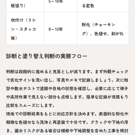
5～10年
板張り）
る変色
吹付け（リシ
粉化（チョーキン
ン・スタッコ
8～12年
グ）、色褪せ、剥がれ
等）
診断と塗り替え判断の実務フロー
判断は段階的に進めると見落としが減ります。まず外観チェック
で劣化サインを洗い出し、写真やメモで記録しましょう。次に触
診や散水テストで塗膜や目地の状態を確認し、必要に応じて梯子
や高所作業で見えない部分も点検します。簡単な記録が見積もり
比較をスムーズにします。
現地での診断結果をもとに対応方針を決めます。表面的な粉化や
軽微な色褪せなら洗浄と再塗装で十分です。クラックや下地の浮
き、漏水リスクがある場合は補修や下地調整を含めた工事を検討