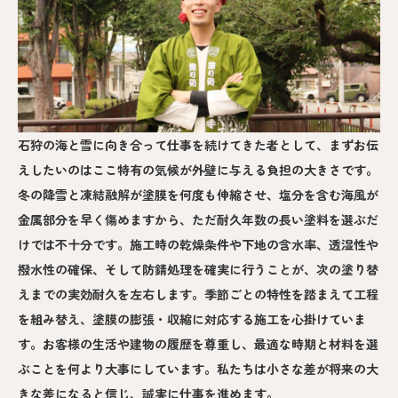
石狩の海と雪に向き合って仕事を続けてきた者として、まずお伝
えしたいのはここ特有の気候が外壁に与える負担の大きさです。
冬の降雪と凍結融解が塗膜を何度も伸縮させ、塩分を含む海風が
金属部分を早く傷めますから、ただ耐久年数の長い塗料を選ぶだ
けでは不十分です。施工時の乾燥条件や下地の含水率、透湿性や
撥水性の確保、そして防錆処理を確実に行うことが、次の塗り替
えまでの実効耐久を左右します。季節ごとの特性を踏まえて工程
を組み替え、塗膜の膨張・収縮に対応する施工を心掛けていま
す。お客様の生活や建物の履歴を尊重し、最適な時期と材料を選
ぶことを何より大事にしています。私たちは小さな差が将来の大
きな差になると信じ、誠実に仕事を進めます。