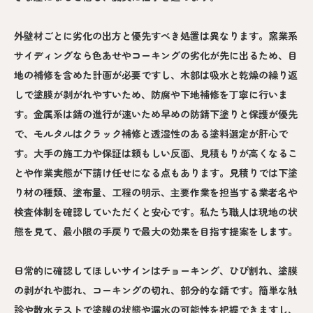
外壁材ごとに劣化の出方と優先すべき処置は異なります。窯業系
サイディングなら色あせやコーキングの劣化が先に出るため、目
地の補修を含めた計画が必要ですし、木部は吸水と乾燥の繰り返
しで塗膜が剥がれやすいため、防腐や下地補修を丁寧に行いま
す。金属系は錆の進行が速いため早めの防錆下塗りと保護が優先
で、モルタルはクラック補修と透湿性のある塗料選定が肝心で
す。大手の施工力や保証は頼もしい反面、見積もりが高くなるこ
とや作業実態が下請け任せになる点もあります。見積りでは下塗
り材の種類、塗布量、工程の明示、主要作業を担当する業者名や
検査体制を確認していただくと安心です。私たち職人は現地の状
態を見て、最小限の手戻りで最大の効果を目指す提案をします。
日常的に確認してほしいサインはチョーキング、ひび割れ、塗膜
の剥がれや膨れ、コーキングの切れ、部分的な錆です。簡単な触
診や散水テストで塗膜の状態や漏水の可能性を把握できますし、