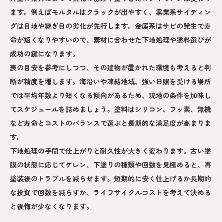
ます。例えばモルタルはクラックが出やすく、窯業系サイディン
グは目地や継ぎ目の劣化が先行します。金属系はサビの発生で寿
命が短くなりやすいので、素材に合わせた下地処理や塗料選びが
成功の鍵になります。
表の目安を参考にしつつ、その建物が置かれた環境も考えると判
断が精度を増します。海沿いや凍結地域、強い日照を受ける場所
では平均年数より短くなる傾向があるため、現地の条件を加味し
てスケジュールを詰めましょう。塗料はシリコン、フッ素、無機
など寿命とコストのバランスで選ぶと長期的な満足度が高まりま
す。
下地処理の手間で仕上がりと耐久性が大きく変わります。古い塗
膜の状態に応じてケレン、下塗りの種類や回数を見極めると、再
塗装後のトラブルを減らせます。短期的に安く仕上げるか長期的
な投資で回数を減らすか、ライフサイクルコストを考えて決める
と後悔が少なくなります。