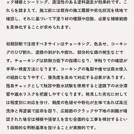
ック補修とシーリング、透湿性のある塗料選定が効果的です。こ
れらを踏まえて、施工前には既存の施工履歴や劣化状況を現地で
確認し、それに基づいて下塗り材の種類や回数、必要な補修範囲
を具体化することが求められます。
初期診断で注視すべきサインはチョーキング、色あせ、コーキン
グのひび割れ、塗膜の剥がれや膨れ、部分的な錆の発生などで
す。チョーキングは防御力低下の指標になり、手触りでの確認が
手早い検査方法になります。コーキングの亀裂や痩せは雨水侵入
の経路になりやすく、優先度を高めて対応する必要があります。
簡易チェックとして触診や散水試験を併用すると塗膜下の水分滞
留や漏水リスクを把握しやすくなります。発見した劣化に対して
は程度別に対応を分け、軽度の色褪せや粉化が主体であれば高圧
洗浄と再塗装で延命を図り、広範囲のクラックや下地の剥離が確
認された場合は補修や張替えを含む全面的な工事を検討するとい
う段階的な判断基準を設けることが実務的です。