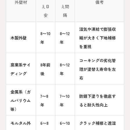
外壁材
備考
え目
え間
安
隔
湿気や凍結で膨張収
8〜10
8〜12
木製外壁
縮が大きく下地補修
年
年
を重視
コーキングの劣化管
窯業系サイ
8年前
8〜12
理が塗替え寿命を左
ディング
後
年
右
金属系（ガ
7〜8
7〜10
防錆下塗りを徹底す
ルバリウム
年
年
ると耐久性向上
等）
モルタル外
6〜8
6〜10
クラック補修と透湿