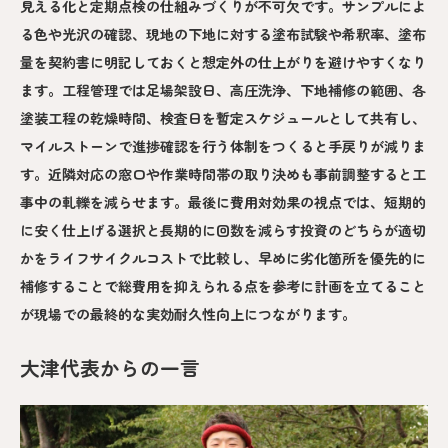
見える化と定期点検の仕組みづくりが不可欠です。サンプルによ
る色や光沢の確認、現地の下地に対する塗布試験や希釈率、塗布
量を契約書に明記しておくと想定外の仕上がりを避けやすくなり
ます。工程管理では足場架設日、高圧洗浄、下地補修の範囲、各
塗装工程の乾燥時間、検査日を暫定スケジュールとして共有し、
マイルストーンで進捗確認を行う体制をつくると手戻りが減りま
す。近隣対応の窓口や作業時間帯の取り決めも事前調整すると工
事中の軋轢を減らせます。最後に費用対効果の視点では、短期的
に安く仕上げる選択と長期的に回数を減らす投資のどちらが適切
かをライフサイクルコストで比較し、早めに劣化箇所を優先的に
補修することで総費用を抑えられる点を参考に計画を立てること
が現場での最終的な実効耐久性向上につながります。
大津代表からの一言