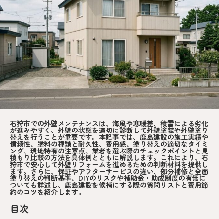
石狩市での外壁メンテナンスは、海風や寒暖差、積雪による劣化
が進みやすく、外壁の状態を適切に診断して外壁塗装や外壁塗り
替えを行うことが重要です。本記事では、鹿島建設の施工実績や
信頼性、塗料の種類と耐久性、費用感、塗り替えの適切なタイミ
ング、現地特有の注意点、業者を選ぶ際のチェックポイントと見
積もり比較の方法を具体例とともに解説します。これにより、石
狩市で安心して外壁リフォームを進めるための判断材料を提供し
ます。さらに、保証やアフターサービスの違い、部分補修と全面
塗り替えの判断基準、DIYのリスクや補助金・助成制度の有無に
ついても詳述し、鹿島建設を候補にする際の質問リストと費用節
約のコツを紹介します。
目次