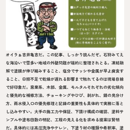
オイラぁ吉井亀吉だ。この記事、しっかり読んだぞ。石狩みてえ
な海沿いで雪多い地域の外壁問題が端的に整理されとる。凍結融
解で塗膜が伸び縮みすること、塩分でサッシや金属が早よ腐食す
ること、日照不足で乾燥が遅れる影響まで触れてるのは現場目線
で好印象だ。窯業系、木部、金属、モルタルそれぞれの劣化傾向
と優先的な補修方法、チョーキングやひび、剥がれ、錆の見分け
方、雨水侵入口の優先修理と記録の重要性も具体的で実務に落と
し込みやすい。大手の施工力や保証、下請け構成の確認、塗料サ
ンプルや塗布回数の明記、工程の見える化を求める提案は賢明
だ。具体的には高圧洗浄やケレン、下塗り材の種類や希釈率、塗