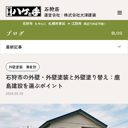
石狩店
運営会社：株式会社大津建装
石狩市
札幌市東区
江別市
を中心に
や
周辺で対応可能！
ブログ
BLOG
最新記事
外壁塗装 業者別
石狩市の外壁・外壁塗装と外壁塗り替え：鹿
島建設を選ぶポイント
2026.05.20