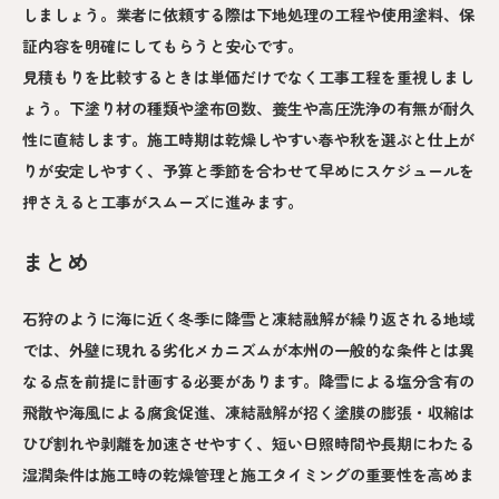
しましょう。業者に依頼する際は下地処理の工程や使用塗料、保
証内容を明確にしてもらうと安心です。
見積もりを比較するときは単価だけでなく工事工程を重視しまし
ょう。下塗り材の種類や塗布回数、養生や高圧洗浄の有無が耐久
性に直結します。施工時期は乾燥しやすい春や秋を選ぶと仕上が
りが安定しやすく、予算と季節を合わせて早めにスケジュールを
押さえると工事がスムーズに進みます。
まとめ
石狩のように海に近く冬季に降雪と凍結融解が繰り返される地域
では、外壁に現れる劣化メカニズムが本州の一般的な条件とは異
なる点を前提に計画する必要があります。降雪による塩分含有の
飛散や海風による腐食促進、凍結融解が招く塗膜の膨張・収縮は
ひび割れや剥離を加速させやすく、短い日照時間や長期にわたる
湿潤条件は施工時の乾燥管理と施工タイミングの重要性を高めま