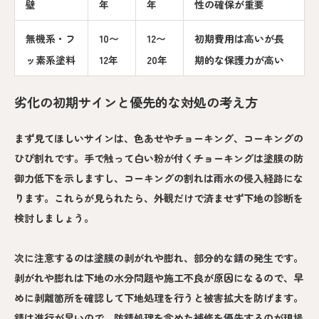
壁
年
年
性の確保が重要
無機系・フ
10〜
12〜
初期費用は高いが長
ッ素系塗料
12年
20年
期的な保護力が高い
劣化の初期サインと優先的な対処の考え方
まず見てほしいサインは、色あせやチョーキング、コーキングの
ひび割れです。手で触って白い粉が付くチョーキングは塗膜の防
御力低下を示しますし、コーキングの割れは雨水の侵入経路にな
ります。これらが見られたら、外観だけで済ませず下地の診断を
検討しましょう。
次に注意するのは塗膜の剥がれや膨れ、部分的な錆の発生です。
剥がれや膨れは下地の水分問題や施工不良が原因になるので、早
めに剥離箇所を確認して下地処理を行うと被害拡大を防げます。
錆は進行が早いので、防錆処理を含めた補修を優先するのが現場