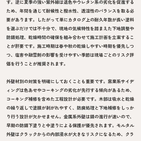
す。逆に夏季の強い紫外線は退色やウレタン系の劣化を促進する
ため、年間を通じて耐候性と撥水性、透湿性のバランスを取る必
要があります。したがって単にカタログ上の耐久年数が長い塗料
を選ぶだけでは不十分で、現地の気候特性を踏まえた下地調整や
防錆処理、乾燥時間の確保を組み合わせて施工計画を立案するこ
とが肝要です。施工時期は春や秋の乾燥しやすい時期を優先しつ
つ、塩害や融雪剤の影響を受けやすい季節は現場ごとのリスク評
価を行うことが推奨されます。
外壁材別の対策を明確にしておくことも重要です。窯業系サイデ
ィングは色あせやコーキングの劣化が先行する傾向があるため、
コーキング補修を含めた工程設計が必要です。木部は吸水と乾燥
の繰り返しで塗膜が剥がれやすく、防腐処理と下地補修をしっか
り行う設計が欠かせません。金属系外壁は錆の進行が速いので、
早期の防錆下塗りと中塗りによる保護が優先されます。モルタル
外壁はクラックからの内部浸水が大きなリスクになるため、クラ