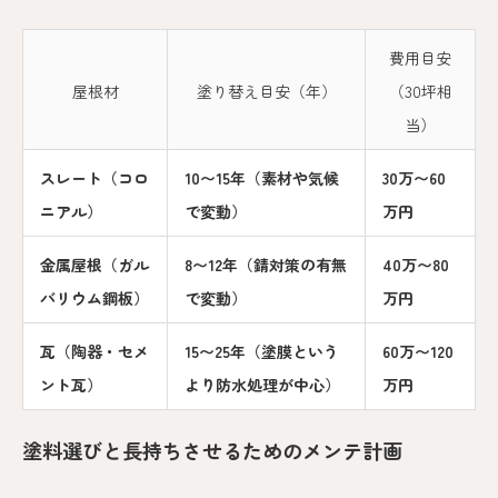
費用目安
屋根材
塗り替え目安（年）
（30坪相
当）
スレート（コロ
10〜15年（素材や気候
30万〜60
ニアル）
で変動）
万円
金属屋根（ガル
8〜12年（錆対策の有無
40万〜80
バリウム鋼板）
で変動）
万円
瓦（陶器・セメ
15〜25年（塗膜という
60万〜120
ント瓦）
より防水処理が中心）
万円
塗料選びと長持ちさせるためのメンテ計画