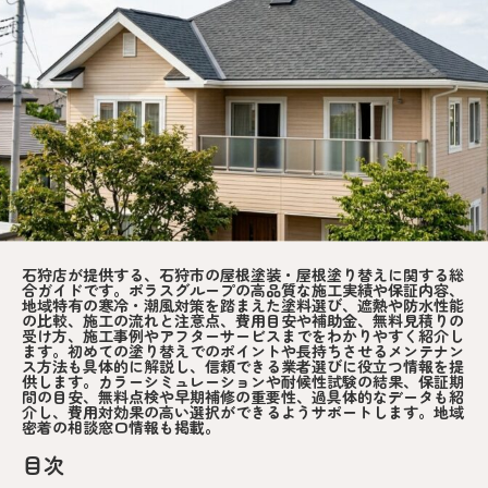
石狩店が提供する、石狩市の屋根塗装・屋根塗り替えに関する総
合ガイドです。ポラスグループの高品質な施工実績や保証内容、
地域特有の寒冷・潮風対策を踏まえた塗料選び、遮熱や防水性能
の比較、施工の流れと注意点、費用目安や補助金、無料見積りの
受け方、施工事例やアフターサービスまでをわかりやすく紹介し
ます。初めての塗り替えでのポイントや長持ちさせるメンテナン
ス方法も具体的に解説し、信頼できる業者選びに役立つ情報を提
供します。カラーシミュレーションや耐候性試験の結果、保証期
間の目安、無料点検や早期補修の重要性、過具体的なデータも紹
介し、費用対効果の高い選択ができるようサポートします。地域
密着の相談窓口情報も掲載。
目次