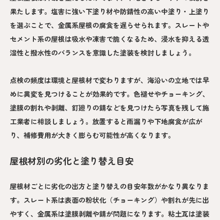
果たします。塩害に強い下塗り材や防錆性の高い中塗り・上塗り
を選ぶことで、金属系屋根の腐食を遅らせられます。スレートや
セメント系の屋根は吸水や凍害で脆くなるため、浸水を抑える透
湿性と撥水性のバランスを意識した塗装を検討しましょう。
点検の頻度は環境と屋根材で変わりますが、海沿いの立地では早
めに異変を見つけることが効果的です。色褪せやチョーキング、
塗膜の割れや剥離、釘廻りの錆などを見つけたら写真を残して施
工業者に相談しましょう。放置すると雨漏りや下地腐食が広が
り、補修費用が大きく膨らむ可能性が高くなります。
屋根材別の劣化と塗り替え目安
屋根材ごとに劣化の出方と塗り替えの目安年数がかなり異なりま
す。スレート系は表面の粉状化（チョーキング）や割れが先に出
やすく、金属系は塗膜剥離や錆が問題になります。粘土瓦は塗装