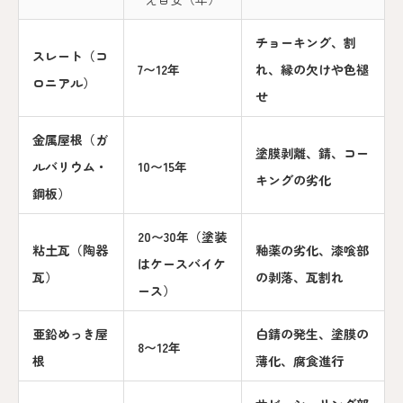
チョーキング、割
スレート（コ
7〜12年
れ、縁の欠けや色褪
ロニアル）
せ
金属屋根（ガ
塗膜剥離、錆、コー
ルバリウム・
10〜15年
キングの劣化
鋼板）
20〜30年（塗装
粘土瓦（陶器
釉薬の劣化、漆喰部
はケースバイケ
瓦）
の剥落、瓦割れ
ース）
亜鉛めっき屋
白錆の発生、塗膜の
8〜12年
根
薄化、腐食進行