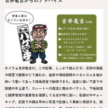
吉井亀吉からのアドバイス
オイラぁ吉井亀吉だ。この記事、しっかり読んだぞ。石狩の海風
や積雪で屋根がどう痛むか、塩害や凍結融解のメカニズムを噛み
砕いて書いてあって現場感覚で納得できた。塩害に強い下塗りや
防錆の中上塗り、スレートへの透湿と撥水のバランス、下地処理
と膜厚管理の重要性を強調してる点が特に良い。色褪せやチョー
キング、釘廻りの錆は早めに写真で記録して業者に相談する、部