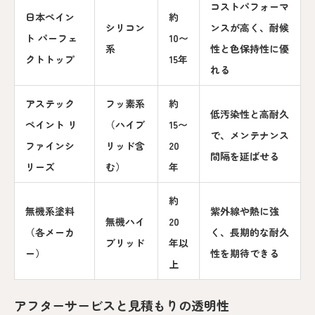
コストパフォーマ
日本ペイン
約
シリコン
ンスが高く、耐候
ト パーフェ
10〜
系
性と色保持性に優
クトトップ
15年
れる
アステック
フッ素系
約
低汚染性と高耐久
ペイント リ
（ハイブ
15〜
で、メンテナンス
ファインシ
リッド含
20
間隔を延ばせる
リーズ
む）
年
約
無機系塗料
紫外線や熱に強
無機ハイ
20
（各メーカ
く、長期的な耐久
ブリッド
年以
ー）
性を期待できる
上
アフターサービスと見積もりの透明性