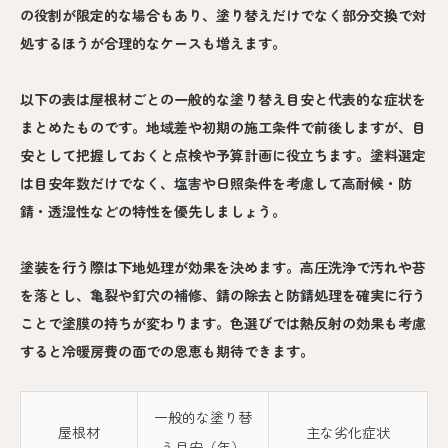
の役割が限定的な場合もあり、塗り替えだけでなく部分交換で対
処するほうが合理的なケースも増えます。
以下の表は屋根材ごとの一般的な塗り替え目安と代表的な症状を
まとめたものです。地域差や初期の施工条件で前後しますが、目
安として把握しておくと点検や予算計画に役立ちます。塗料選定
は目安年数だけでなく、塩害や日照条件を考慮して高耐候・防
錆・透湿性などの特性を優先しましょう。
塗装を行う際は下地処理が効果を決めます。高圧洗浄で汚れや苔
を落とし、亀裂や釘穴の補修、錆の除去と防錆処理を確実に行う
ことで塗膜の持ちが変わります。色選びでは熱反射の効果も考慮
すると冷暖房費の面での恩恵も期待できます。
一般的な塗り替
屋根材
主な劣化症状
え目安（年）