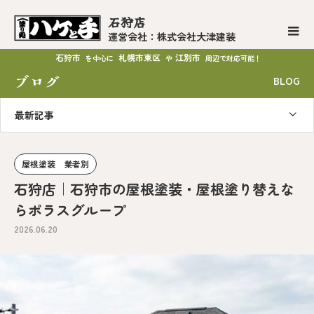
石狩店
運営会社：株式会社大津建装
石狩市
札幌市東区
江別市
を中心に
や
周辺で対応可能！
ブログ
BLOG
最新記事
屋根塗装 業者別
石狩店｜石狩市の屋根塗装・屋根塗り替えな
らポラスグループ
2026.06.20