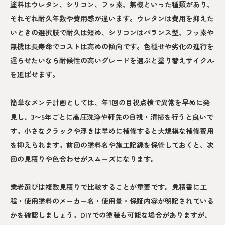
塗料はウレタン、シリコン、フッ素、無機といった種類があり、
それぞれ耐久年数や費用感が違います。ウレタンは費用を抑えた
いときの選択肢で耐久は短め、シリコンはバランス型、フッ素や
無機は長寿命でコストは高めの傾向です。色褪せや劣化の進行を
遅らせたいなら耐候性の高いグレードを選ぶと塗り替えサイクル
を延ばせます。
簡単なメンテ計画としては、年1回の目視点検で異常を早めに発
見し、3〜5年ごとに高圧洗浄や軒先の目視・清掃を行うと良いで
す。小さなクラックや浮きは早めに補修すると大規模な補修費用
を抑えられます。前回の塗料名や施工記録を保管しておくと、次
回の見積りや色合わせがスムーズになります。
業者選びは複数見積りで比較することが重要です。見積書に工
程・使用塗料のメーカー名・使用量・保証内容が明記されている
かを確認しましょう。DIYでの塗装も可能な場合がありますが、