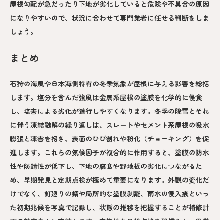
屋根勾配が急だったり下地が劣化していると危険や不具合の原因
になりやすいので、状況に合わせて専門業者に任せる判断をしま
しょう。
まとめ
石狩の海風や日本海側特有の冬季気象が屋根に与える影響を総括
します。塩分を含んだ強風は金属系屋根の塗膜を化学的に侵食
し、塩害による劣化が進行しやすくなります。冬季の降雪とそれ
に伴う凍結融解の繰り返しは、スレートやセメント系屋根の吸水
膨張と凍害を招き、表面のひび割れや粉化（チョーキング）を促
進します。これらの気候因子が複合的に作用すると、塗膜の防水
性や防錆性が低下し、下地の腐食や野地板の劣化につながるた
め、早期発見と定期点検が極めて重要になります。外観の変化だ
けでなく、釘廻りの錆や局所的な塗膜剥離、雨水の侵入痕といっ
た初期兆候を写真で記録し、状態の推移を把握することが補修計