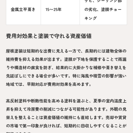
サビ、シーリング部
金属立平葺き
15〜25年
の劣化、塗膜チョー
キング
費用対効果と塗装で守れる資産価値
屋根塗装は短期的な出費に見える一方で、長期的には建物全体の
維持費を抑える効果が出ます。塗膜が下地を保護することで雨漏
りや構造材の腐食を防ぎ、結果的に大掛かりな補修や葺き替えを
先延ばしにできる場合が多いです。特に海風や積雪の影響が強い
地域では、早期対応が費用対効果を高めます。
高反射塗料や断熱性能を高める塗料を選ぶと、夏季の室内温度上
昇を抑えて冷房費の削減につながる可能性があります。外観の見
栄えを整えることは資産価値の維持にも直結します。売却や賃貸
の市場で第一印象が良ければ、短期的に回収しやすくなることが