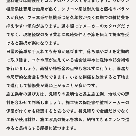
塗料選びは耐候性とコストのバランスで考えましょう。ウレタン
樹脂系は費用対効果が良く、シリコン系は耐久性と価格のバラン
スが良好、フッ素系や無機系は耐久年数が長く長期での維持費を
抑えやすい傾向があります。選ぶ際にはメーカーのカタログだけ
でなく、現場経験のある業者に現地条件と予算を伝えて提案を受
けると選択が楽になります。
日常の簡単な手入れでも寿命が延びます。落ち葉やゴミを定期的
に取り除き、コケや藻が生えている場合は早めに洗浄や部分補修
を行いましょう。雨樋や棟板金の点検も忘れずに行うと、雨漏り
や局所的な腐食を予防できます。小さな損傷を放置すると下地ま
で進行して補修費が跳ね上がることが多いです。
施工業者の選び方は、見積りの透明性と過去施工例、地域での評
判を合わせて判断しましょう。施工後の保証書や塗料メーカーの
保証が付くかも確認すると安心です。相見積りで金額だけでなく
工程や使用材料、施工写真の提示を求め、納得できるプランで進
めると長持ちする屋根に近づきます。