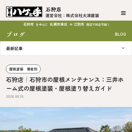
石狩店
運営会社：株式会社大津建装
石狩市
札幌市東区
江別市
を中心に
や
周辺で対応可能！
ブログ
BLOG
最新記事
屋根塗装 業者別
石狩店｜石狩市の屋根メンテナンス：三井ホ
ーム式の屋根塗装・屋根塗り替えガイド
2026.06.16