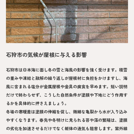
石狩市の気候が屋根に与える影響
石狩市は日本海に面し冬の雪と海風の影響を強く受けます。積雪
の重みや凍結と融解の繰り返しが屋根材に負担をかけますし、海
風に含まれる塩分が金属屋根や金具の腐食を早めます。短い説明
だけで終わらせず、こうした自然条件が塗膜や下地にどう作用す
るかを具体的に押さえましょう。
冬場の寒暖差は塗膜の伸縮を促し、微細な亀裂から水が入り込み
やすくなります。春先や冬明けに見られる苔や藻の繁殖は、塗膜
の劣化を加速させるだけでなく躯体の通気も阻害します。紫外線