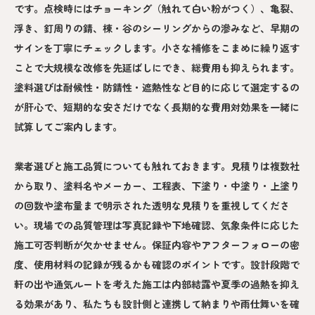
です。点検時にはチョーキング（触れて白い粉がつく）、亀裂、
浮き、釘周りの錆、棟・谷のシーリングからの滲みなど、早期の
サインを丁寧にチェックします。小さな補修をこまめに繰り返す
ことで大規模な改修を先延ばしにでき、総費用も抑えられます。
塗料選びは耐候性・防錆性・遮熱性など目的に応じて選定するの
が肝心で、短期的な安さだけでなく長期的な費用対効果を一緒に
試算してご案内します。
業者選びと施工品質についても触れておきます。見積りは複数社
から取り、塗料名やメーカー、工程表、下塗り・中塗り・上塗り
の回数や塗布量まで明示された透明な見積りを重視してくださ
い。現場での品質管理は写真記録や下地確認、気象条件に応じた
施工可否判断が欠かせません。保証内容やアフターフォローの密
度、使用材料の記録が残るかも確認のポイントです。設計段階で
軒の出や通気ルートを考えた施工は内部結露や夏季の過熱を抑え
る効果があり、私たちも設計側と連携して納まりや雨仕舞いを確