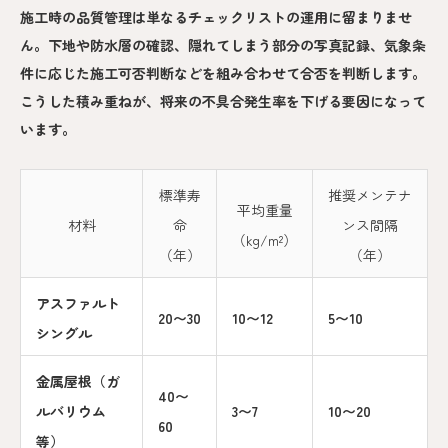
施工時の品質管理は単なるチェックリストの運用に留まりませ
ん。下地や防水層の確認、隠れてしまう部分の写真記録、気象条
件に応じた施工可否判断などを組み合わせて合否を判断します。
こうした積み重ねが、将来の不具合発生率を下げる要因になって
います。
標準寿
推奨メンテナ
平均重量
材料
命
ンス間隔
（kg/m²）
（年）
（年）
アスファルト
20〜30
10〜12
5〜10
シングル
金属屋根（ガ
40〜
ルバリウム
3〜7
10〜20
60
等）