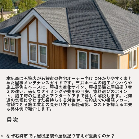
本記事は石狩店が石狩市の住宅オーナー向けに分かりやすくまと
めた屋根メンテナンスガイドです。三井ホームの施工ノウハウや
施工事例をベースに、屋根の劣化サイン、屋根塗装と屋根塗り替
えの違い、適切なタイミングや費用の目安、塗料選びのポイン
ト、施工時の注意点とアフターケアまで詳しく解説します。北海
道の気候に合わせた長持ちする対策や、石狩店での相談フロー、
信頼できる施工業者の見分け方と保証確認、コストを抑える工夫
も具体例で紹介します。
目次
なぜ石狩市では屋根塗装や屋根塗り替えが重要なのか？