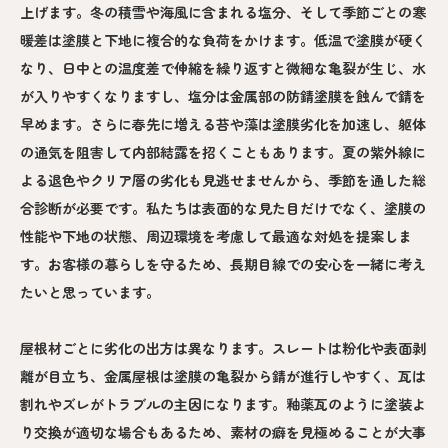
上げます。冬の積雪や海風に含まれる塩分、そして季節ごとの寒
暖差は塗膜と下地に複合的な負荷をかけます。低温で塗膜が硬く
なり、日中との温度差で伸縮を繰り返すと微細な亀裂が生じ、水
が入りやすくなりますし、塩分は金属部の防錆塗膜を蝕んで錆を
早めます。さらに春先に増える苔や藻は塗膜劣化を加速し、躯体
の通気を阻害して内部結露を招くこともあります。夏の紫外線に
よる退色やクリア層の劣化も見逃せませんから、季節を通した総
合診断が必要です。私たちは表面的な見た目だけでなく、塗膜の
性能や下地の状態、周辺環境を考慮して最適な対処を提案しま
す。お客様の暮らしを守るため、長期目線での安心を一緒に考え
たいと思っています。
屋根材ごとに劣化の出方は異なります。スレートは粉化や表面剥
離が目立ち、金属屋根は塗膜の亀裂から錆が進行しやすく、瓦は
割れやズレがトラブルの主因になります。釉薬瓦のように塗装よ
り交換が適切な場合もあるため、素材の癖を見極めることが大事