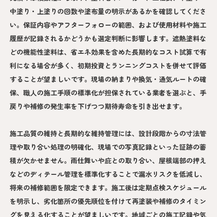
中塗り・上塗りの回数や塗布量の明示があるかを確認してくださ
い。保証内容やアフターフォローの範囲、および使用材料や施工
履歴が記録されるかどうかも選定判断に影響します。遮熱塗料な
どの機能性塗料は、省エネ効果を含めた長期的なコスト試算で有
利になる場合が多く、初期投資とランニングコストを併せて評価
することが望ましいです。現場の納まりや換気・通気ルートの確
保、職人の施工手順の標準化が担保されている業者を選ぶと、手
戻りや補修の発生率を下げつつ期待寿命を引き出せます。
施工品質の維持と長期的な維持管理には、設計段階からの寸法管
理や取り合い処理の明確化、現場での写真記録といった証跡の蓄
積が欠かせません。雨仕舞いや庇との取り合い、屋根端部の押え
などのディテール管理を標準化することで漏水リスクを低減し、
将来の補修範囲を限定できます。施工後は定期点検スケジュール
を明示し、劣化箇所の優先順位を付けて再塗装や補修のタイミン
グを見える化することが望ましいです。地域ごとの施工記録や気