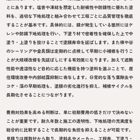
とにあります。塩害や凍結を想定した耐候性や防錆性に優れた塗
料を、適切な下地処理と組み合わせて工程ごとに品質管理を徹底
することが基本です。具体的には、錆が発生している箇所にはケ
レンや防錆下地処理を行い、下塗り材で密着性を確保した上で中
塗り・上塗りを設けることで塗膜寿命を延ばします。また棟や谷
のシーリングや金具類は定期的に点検して早期に小補修を行うこ
とが大規模改修を先延ばしにする有効策になります。加えて遮熱
性能や透湿性など目的に応じた機能を持つ塗料を選ぶことで、居
住環境改善や内部結露抑制に寄与します。日常的な落ち葉除去や
コケ・藻の早期処理も、塗膜の劣化進行を抑え、補修サイクルを
長期化させることにつながります。
費用対効果を高める判断は、単に初期費用の低さだけで決めない
ことが重要です。耐久年数と施工の透明性、下地処理の充実度を
総合的に比較することで長期的な負担を抑えることが可能です。
見積りは複数社から取り、塗料名やメーカー、工程表、下塗り・