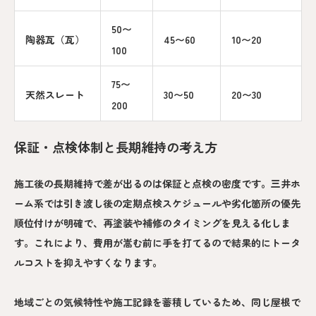
50〜
陶器瓦（瓦）
45〜60
10〜20
100
75〜
天然スレート
30〜50
20〜30
200
保証・点検体制と長期維持の考え方
施工後の長期維持で差が出るのは保証と点検の密度です。三井ホ
ーム系では引き渡し後の定期点検スケジュールや劣化箇所の優先
順位付けが明確で、再塗装や補修のタイミングを見える化しま
す。これにより、費用が嵩む前に手を打てるので結果的にトータ
ルコストを抑えやすくなります。
地域ごとの気候特性や施工記録を蓄積しているため、同じ屋根で