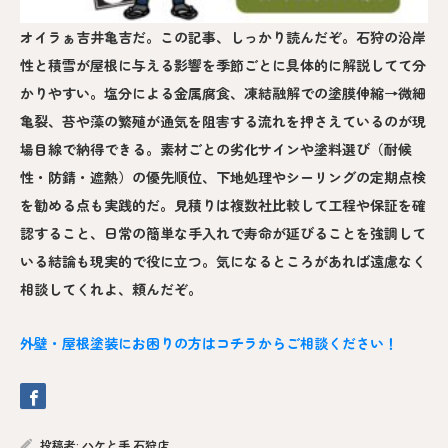
オイラぁ吉井亀吉だ。この記事、しっかり読んだぞ。石狩の沿岸
性と積雪が屋根に与える影響を季節ごとに具体的に解説してて分
かりやすい。塩分による金属腐食、凍結融解での塗膜伸縮→微細
亀裂、苔や藻の繁殖が通気を阻害する流れを押さえているのが現
場目線で納得できる。素材ごとの劣化サインや塗料選び（耐候
性・防錆・遮熱）の優先順位、下地処理やシーリングの定期点検
を勧める点も実践的だ。見積りは複数社比較して工程や保証を確
認すること、日常の簡単な手入れで寿命が延びることを強調して
いる結論も現実的で役に立つ。気になるところがあれば遠慮なく
相談してくれよ、頼んだぞ。
外壁・屋根塗装にお困りの方はコチラからご相談ください！
投稿者:
ハケと手 石狩店