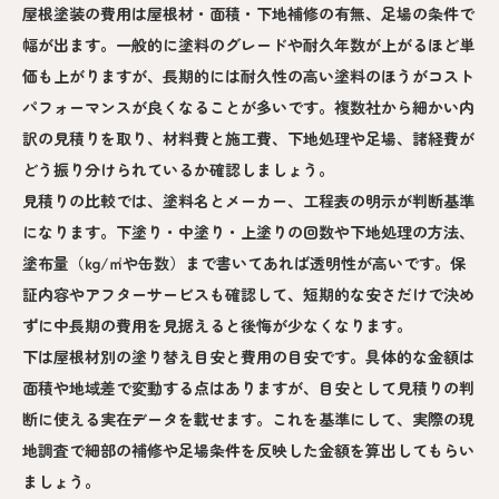
屋根塗装の費用は屋根材・面積・下地補修の有無、足場の条件で
幅が出ます。一般的に塗料のグレードや耐久年数が上がるほど単
価も上がりますが、長期的には耐久性の高い塗料のほうがコスト
パフォーマンスが良くなることが多いです。複数社から細かい内
訳の見積りを取り、材料費と施工費、下地処理や足場、諸経費が
どう振り分けられているか確認しましょう。
見積りの比較では、塗料名とメーカー、工程表の明示が判断基準
になります。下塗り・中塗り・上塗りの回数や下地処理の方法、
塗布量（kg/㎡や缶数）まで書いてあれば透明性が高いです。保
証内容やアフターサービスも確認して、短期的な安さだけで決め
ずに中長期の費用を見据えると後悔が少なくなります。
下は屋根材別の塗り替え目安と費用の目安です。具体的な金額は
面積や地域差で変動する点はありますが、目安として見積りの判
断に使える実在データを載せます。これを基準にして、実際の現
地調査で細部の補修や足場条件を反映した金額を算出してもらい
ましょう。