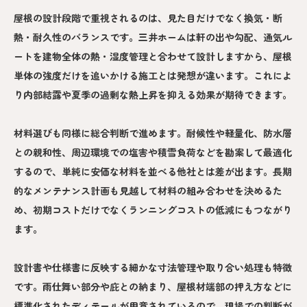
屋根の設計段階で重視されるのは、見た目だけでなく換気・断
熱・耐久性のバランスです。三井ホームは軒の出や勾配、通気ル
ートを建物全体の熱・湿度管理と合わせて設計しますから、屋根
単体の強度だけを追いかける施工とは発想が違います。これによ
り内部結露や夏季の過剰な熱上昇を抑える効果が期待できます。
材料選びも同様に総合判断で進めます。耐候性や軽量化、防水層
との親和性、周辺環境での塩害や積雪負荷などを勘案して最適化
するので、単純に安価な材料を並べる他社とは差が出ます。長期
的なメンテナンス計画も見越して材料の組み合わせを決めるた
め、初期コストだけでなくランニングコストの低減にもつながり
ます。
設計書や仕様書に反映する細かな寸法管理や取り合い処理も特徴
です。雨仕舞い部分や庇との納まり、屋根材端部の押え方などに
標準化されたディテールが用意されているので、現場での判断が