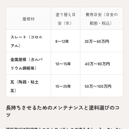
塗り替え目
費用目安（目安の
屋根材
安（年）
範囲・税込）
スレート（コロニ
8〜12年
30万〜60万円
アル）
金属屋根（ガルバ
10〜15年
40万〜80万円
リウム鋼板等）
瓦（陶器・粘土
15〜25年
50万〜100万円
瓦）
長持ちさせるためのメンテナンスと塗料選びのコ
ツ