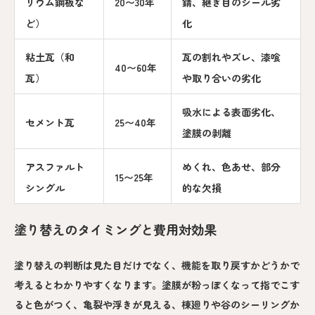
リウム鋼板な
20〜30年
錆、継ぎ目のシール劣
ど）
化
粘土瓦（和
瓦の割れやズレ、漆喰
40〜60年
瓦）
や取り合いの劣化
吸水による表面劣化、
セメント瓦
25〜40年
塗膜の剥離
アスファルト
めくれ、色あせ、部分
15〜25年
シングル
的な欠損
塗り替えのタイミングと費用対効果
塗り替えの判断は見た目だけでなく、機能を取り戻すかどうかで
考えるとわかりやすくなります。塗膜が粉っぽくなって指でこす
ると色がつく、亀裂や浮きが見える、棟廻りや谷のシーリングか