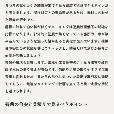
まわりの錆やコケの繁殖が出てきたら塗装で延命できるサインだ
と考えましょう。屋根材ごとの寿命差があるため、素材に合わせ
た観察が肝心です。
屋根に触れて白い粉が付くチョーキングは塗膜性能低下の明確な
指標になります。部分的に塗膜が無くなっている箇所や、水が染
み込んでいるような湿った跡があると劣化が進んでいます。棟板
金や谷部分の状態も併せてチェックし、塗装だけで済むか補修が
必要か判断しましょう。
天候や環境も影響します。海風や工業地帯の近くなら塩害や酸性
雨で早めの塗り替えが有効です。勾配や足場の取りやすさで工事
費用も変わるため、見た目の劣化に気づいた段階で専門家に確認
してもらい、最適なタイミングで計画を立てると後で余計な手間
を避けられます。
費用の目安と見積りで見るべきポイント