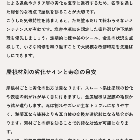
による退色やクリア層の劣化も夏季に進行するため、四季を通し
た総合的な視点で屋根を診ることが大切です。
こうした気候特性を踏まえると、ただ塗るだけで終わらせないメ
ンテナンスが有効です。塩害や凍結を想定した塗料選びや下地処
理を優先しましょう。定期的に棟や谷のシール、金具の状況を点
検して、小さな補修を繰り返すことで大規模な改修時期を先延ば
しにできます。
屋根材別の劣化サインと寿命の目安
屋根材ごとに劣化の出方は異なります。スレート系は塗膜の粉化
や表面の剥がれが早く目に付きますし、金属屋根は塗膜の亀裂か
ら錆が進行します。瓦は割れやズレが主なトラブルになりやす
く、釉薬瓦なら塗装よりも瓦自体の交換が選択肢になる場合があ
ります。素材ごとの癖を知ることで的確な対処が可能になりま
す。