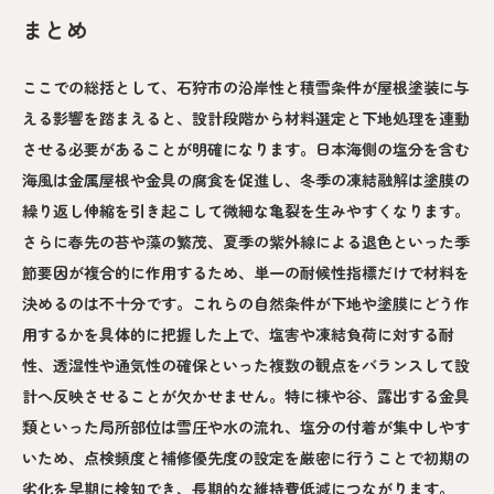
まとめ
ここでの総括として、石狩市の沿岸性と積雪条件が屋根塗装に与
える影響を踏まえると、設計段階から材料選定と下地処理を連動
させる必要があることが明確になります。日本海側の塩分を含む
海風は金属屋根や金具の腐食を促進し、冬季の凍結融解は塗膜の
繰り返し伸縮を引き起こして微細な亀裂を生みやすくなります。
さらに春先の苔や藻の繁茂、夏季の紫外線による退色といった季
節要因が複合的に作用するため、単一の耐候性指標だけで材料を
決めるのは不十分です。これらの自然条件が下地や塗膜にどう作
用するかを具体的に把握した上で、塩害や凍結負荷に対する耐
性、透湿性や通気性の確保といった複数の観点をバランスして設
計へ反映させることが欠かせません。特に棟や谷、露出する金具
類といった局所部位は雪圧や水の流れ、塩分の付着が集中しやす
いため、点検頻度と補修優先度の設定を厳密に行うことで初期の
劣化を早期に検知でき、長期的な維持費低減につながります。