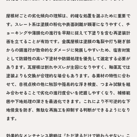
屋根材ごとの劣化傾向の理解は、的確な処置を選ぶために重要で
す。スレート系は塗膜の粉化や表面剥離が顕著になりやすく、チ
ョーキングや薄膜化の進行を早期に捉えて下塗りを含む再塗装計
画を立てることが有効です。金属屋根は塗膜の亀裂や打ち継ぎ部
からの錆進行が致命的なダメージに発展しやすいため、塩害対策
として防錆性の高い下塗材や防錆処理を優先して選定する必要が
あります。瓦屋根は割れやズレが主因になりやすく、釉薬瓦では
塗装よりも交換が合理的な場合もあります。各素材の特性に合わ
せて、目視点検の他に触診や簡易的な浮き検査、つまみ試験を組
み合わせることで劣化の進行度合いを把握しやすくなり、補修範
囲や下地処理の深さを最適化できます。これにより不可逆的な下
地侵食を防ぎ、無駄な再施工を抑制する判断ができるようになり
ます。
効果的なメンテナンス戦略は『ただ塗るだけで終わらせない』こ