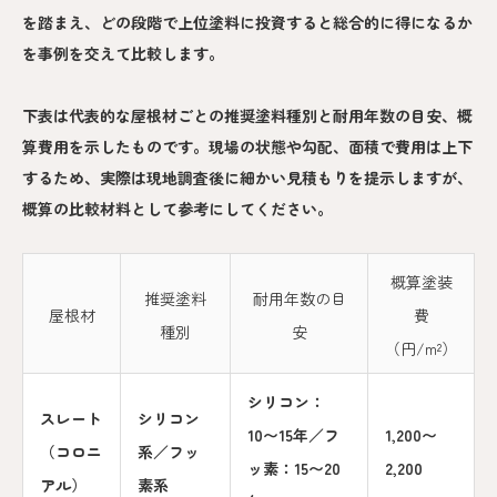
を踏まえ、どの段階で上位塗料に投資すると総合的に得になるか
を事例を交えて比較します。
下表は代表的な屋根材ごとの推奨塗料種別と耐用年数の目安、概
算費用を示したものです。現場の状態や勾配、面積で費用は上下
するため、実際は現地調査後に細かい見積もりを提示しますが、
概算の比較材料として参考にしてください。
概算塗装
推奨塗料
耐用年数の目
屋根材
費
種別
安
（円/m²）
シリコン：
スレート
シリコン
10〜15年／フ
1,200〜
（コロニ
系／フッ
ッ素：15〜20
2,200
アル）
素系