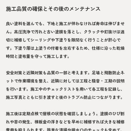
施工品質の確保とその後のメンテナンス
良い塗料を選んでも、下地と施工が伴わなければ寿命は伸びませ
ん。高圧洗浄で汚れと古い塗膜を落とし、クラックや釘抜けは適
切に補修してシーリングや下塗りを隙間なく行うことが肝心で
す。下塗り層は上塗りの付着を左右するため、仕様に沿った乾燥
時間と塗布量を守って施工します。
安全対策と近隣対策も品質の一部と考えます。足場と飛散防止ネ
ットで作業環境を整え、近隣に対しては工程と騒音・工期の説明
を行います。施工中のチェックリストを用いて各工程を記録し、
施工写真とともに引き渡すと後のトラブル防止につながります。
施工後は定期点検で屋根の状態を確認しましょう。塗膜のひび割
れや苔の発生、棟板金の浮きなどを早めに補修すれば大きな補修
費用を抑えられます。簡単な清掃や排水口のチェックも含めて、