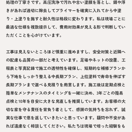
処理の丁寧さです。高圧洗浄で汚れや古い塗膜を落とし、錆や浮
きがあれば適切に除去してプライマーを確実に入れてから中塗
り・上塗りを施すと耐久性は格段に変わります。私は現場ごとに
最適な仕様を複数提示して、費用対効果が見える形で判断してい
ただくことを心がけています。
工事は見えないところほど慎重に進めますし、安全対策と近隣へ
の配慮も品質の一部だと考えています。足場やネットの設置、工
程表と写真記録で施工の透明性を確保し、短期的な補修プランか
ら下地をしっかり整える中長期プラン、上位塗料で寿命を伸ばす
長期プランまで選べる見積りを用意します。施工後は定期点検と
簡単なメンテナンスのタイミングを一緒に決め、3年ごとの簡易
点検と10年を目安に大きな見直しを推奨しています。お客様の大
切な家を守る責任を背負う者として、感謝の気持ちを忘れず、誠
実な仕事で恩を返していきたいと思っています。疑問や不安があ
れば遠慮なく相談してください。私たちは現場で培った経験をも