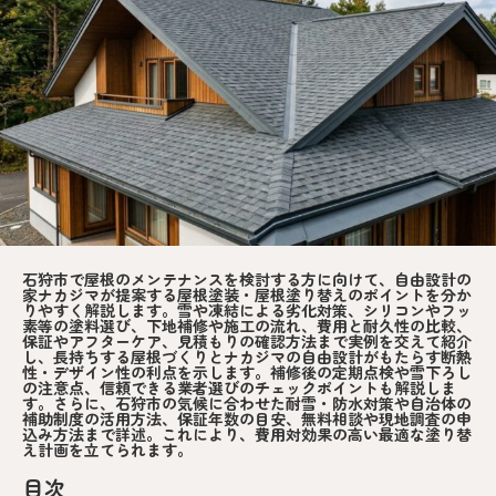
石狩市で屋根のメンテナンスを検討する方に向けて、自由設計の
家ナカジマが提案する屋根塗装・屋根塗り替えのポイントを分か
りやすく解説します。雪や凍結による劣化対策、シリコンやフッ
素等の塗料選び、下地補修や施工の流れ、費用と耐久性の比較、
保証やアフターケア、見積もりの確認方法まで実例を交えて紹介
し、長持ちする屋根づくりとナカジマの自由設計がもたらす断熱
性・デザイン性の利点を示します。補修後の定期点検や雪下ろし
の注意点、信頼できる業者選びのチェックポイントも解説しま
す。さらに、石狩市の気候に合わせた耐雪・防水対策や自治体の
補助制度の活用方法、保証年数の目安、無料相談や現地調査の申
込み方法まで詳述。これにより、費用対効果の高い最適な塗り替
え計画を立てられます。
目次