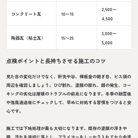
2,500〜
コンクリート瓦
10〜15
4,500
3,000〜
陶器瓦（粘土瓦）
15〜25
5,000
点検ポイントと長持ちさせる施工のコツ
見た目の変化だけでなく、軒先や谷、棟板金の継ぎ目、ビス頭の
周辺を確認しましょう。ひび割れ、塗膜の膨れ、錆の発生、コー
キングの劣化は屋根のトラブルの前兆になります。冬季の融雪後
や強風通過後にチェックして、早めに対処する習慣をつけると安
心です。
施工では下地処理が最も大切になります。既存の塗膜の浮きや
錆、汚れを適切に落とし、プライマーをしっかり入れてから中塗