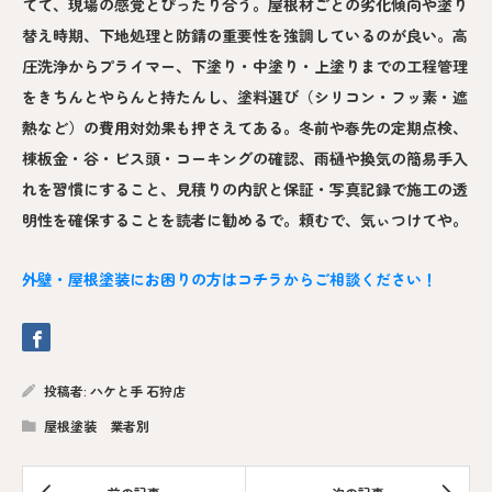
てて、現場の感覚とぴったり合う。屋根材ごとの劣化傾向や塗り
替え時期、下地処理と防錆の重要性を強調しているのが良い。高
圧洗浄からプライマー、下塗り・中塗り・上塗りまでの工程管理
をきちんとやらんと持たんし、塗料選び（シリコン・フッ素・遮
熱など）の費用対効果も押さえてある。冬前や春先の定期点検、
棟板金・谷・ビス頭・コーキングの確認、雨樋や換気の簡易手入
れを習慣にすること、見積りの内訳と保証・写真記録で施工の透
明性を確保することを読者に勧めるで。頼むで、気ぃつけてや。
外壁・屋根塗装にお困りの方はコチラからご相談ください！
投稿者:
ハケと手 石狩店
屋根塗装 業者別