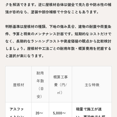
クを解消できます。逆に屋根材自体は健全で見た目や防水性の補
強が目的なら、塗装や部分補修で十分なこともあります。
判断基準は屋根材の種類、下地の傷み具合、建物の耐震や荷重条
件、予算と将来のメンテナンス計画です。短期的なコストだけで
なく、長期的なランニングコストや資産価値の観点から比較検討
しましょう。屋根材や工法ごとの耐用年数・概算費用を把握する
と選択が楽になります。
耐用
概算工事
年数
屋根材
費（円/
主な特徴
（目
㎡）
安）
アスファ
軽量で施工が速
20〜
5,000〜
ルトシン
い、寒冷地でも採