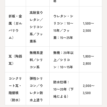
年
高耐食ウ
折板・金
ウレタン・シ
レタン／
属（ガル
リコン：10〜
1,500〜
シリコン
バリウ
15年／フッ
2,500
系／フッ
ム）
素：15〜25年
素系
無機系塗
無機：20年以
瓦（陶器
1,800〜
料／シリ
上／シリコ
瓦）
2,800
コン系
ン：10〜15年
コンクリ
弾性シリ
防水仕様：
ート瓦・
コン／ウ
2,000〜
10〜20年（下
陸屋根
レタン防
3,500
地による）
（防水）
水上塗り