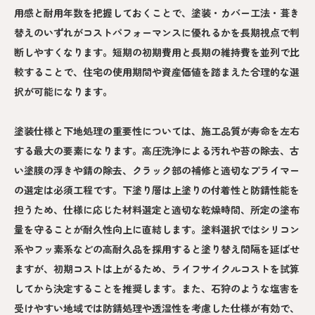
用感と耐用年数を把握しておくことで、塗装・カバー工法・葺き
替えのいずれがコストパフォーマンスに優れるかを長期視点で判
断しやすくなります。短期の初期費用と長期の維持費を並列で比
較することで、住宅の使用期間や資産価値を踏まえた合理的な選
択が可能になります。
塗装仕様と下地処理の重要性については、施工品質が寿命を左右
する最大の要素になります。高圧洗浄による汚れや苔の除去、古
い塗膜の浮きや錆の除去、クラック部の補修と適切なプライマー
の選定は必須工程です。下塗り層は上塗りの付着性と防錆性能を
担うため、仕様に応じた材料選定と適切な乾燥時間、所定の塗布
量を守ることが耐久性向上に直結します。塗料選択ではシリコン
系やフッ素系などの高耐久品を採用すると塗り替え間隔を延ばせ
ますが、初期コストは上がるため、ライフサイクルコストを試算
してから決定することを推奨します。また、石狩のような塩害を
受けやすい地域では防錆処理や透湿性を考慮した仕様が有効で、