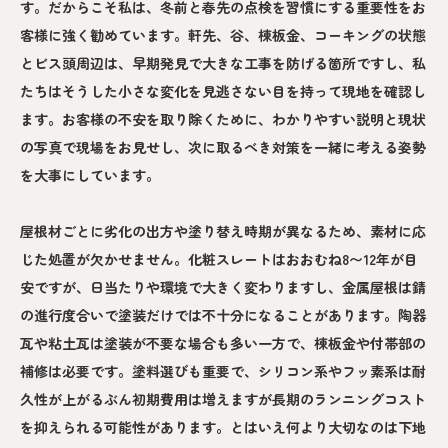
す。だからこそ私は、冬前と春先の点検を習慣にする重要性をお
客様に強く勧めています。軒先、谷、棟板金、コーキングの状態
とビス頭周辺は、早期発見で大きな工事を防げる箇所ですし、私
たちはそうした小さな変化を見逃さない目を持って現地を確認し
ます。お客様の不安を取り除くために、わかりやすい説明と現状
の写真で現場をお見せし、次に取るべき対策を一緒に考える姿勢
を大事にしています。
屋根材ごとに劣化の出方や塗り替え時期が異なるため、素材に応
じた処置が欠かせません。化粧スレートはおおむね8〜12年が目
安ですが、日当たりや環境で大きく変わりますし、金属屋根は錆
の進行度合いで塗装だけでは不十分になることがあります。陶器
瓦や粘土瓦は塗装が不要な場合も多い一方で、棟板金や付帯部の
補修は必要です。塗料選びも重要で、シリコン系やフッ素系は耐
久性が上がるぶん初期費用は増えますが長期のランニングコスト
を抑えられる可能性があります。とはいえ何より大切なのは下地