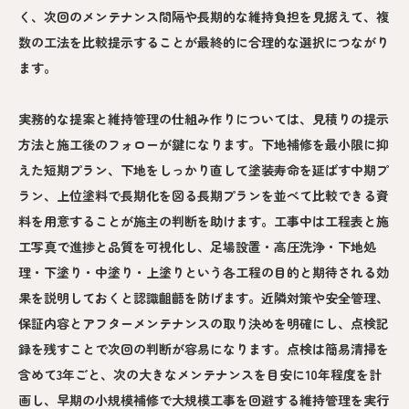
く、次回のメンテナンス間隔や長期的な維持負担を見据えて、複
数の工法を比較提示することが最終的に合理的な選択につながり
ます。
実務的な提案と維持管理の仕組み作りについては、見積りの提示
方法と施工後のフォローが鍵になります。下地補修を最小限に抑
えた短期プラン、下地をしっかり直して塗装寿命を延ばす中期プ
ラン、上位塗料で長期化を図る長期プランを並べて比較できる資
料を用意することが施主の判断を助けます。工事中は工程表と施
工写真で進捗と品質を可視化し、足場設置・高圧洗浄・下地処
理・下塗り・中塗り・上塗りという各工程の目的と期待される効
果を説明しておくと認識齟齬を防げます。近隣対策や安全管理、
保証内容とアフターメンテナンスの取り決めを明確にし、点検記
録を残すことで次回の判断が容易になります。点検は簡易清掃を
含めて3年ごと、次の大きなメンテナンスを目安に10年程度を計
画し、早期の小規模補修で大規模工事を回避する維持管理を実行