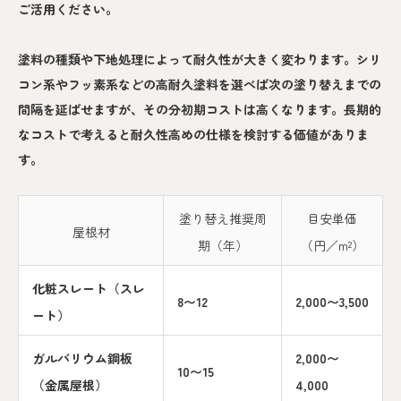
ご活用ください。
塗料の種類や下地処理によって耐久性が大きく変わります。シリ
コン系やフッ素系などの高耐久塗料を選べば次の塗り替えまでの
間隔を延ばせますが、その分初期コストは高くなります。長期的
なコストで考えると耐久性高めの仕様を検討する価値がありま
す。
塗り替え推奨周
目安単価
屋根材
期（年）
（円／m²）
化粧スレート（スレ
8〜12
2,000〜3,500
ート）
ガルバリウム鋼板
2,000〜
10〜15
（金属屋根）
4,000