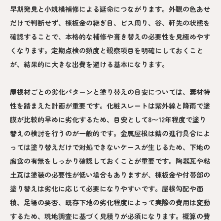
早期発見と小規模補修による延命につながります。外観の色あせ
だけで判断せず、棟板金の継ぎ目、ビス周り、谷、軒先の状態を
確認することで、本格的な補修や葺き替えの必要性を見極めやす
くなります。定期点検の頻度と観察項目を明確にしておくこと
が、結果的に大きな出費を避ける基本になります。
屋根材ごとの劣化パターンと塗り替えの目安については、素材特
性を踏まえた計画が重要です。化粧スレートは紫外線と降雨で塗
膜が比較的早めに劣化するため、目安として8〜12年程度で塗り
替えの検討を行うのが一般的です。金属屋根は錆の進行具合によ
っては塗り替えだけで対処できないケースが生じるため、下地の
腐食の有無をしっかり確認しておくことが重要です。陶器瓦や粘
土瓦は塗装の必要性が低い場合もありますが、棟板金や付帯部の
塗り替えは劣化に応じて必要になりやすいです。屋根勾配や面
積、足場の要否、既存下地の劣化程度によって実際の費用は変動
するため、現地調査に基づく見積りが必須になります。概算の費