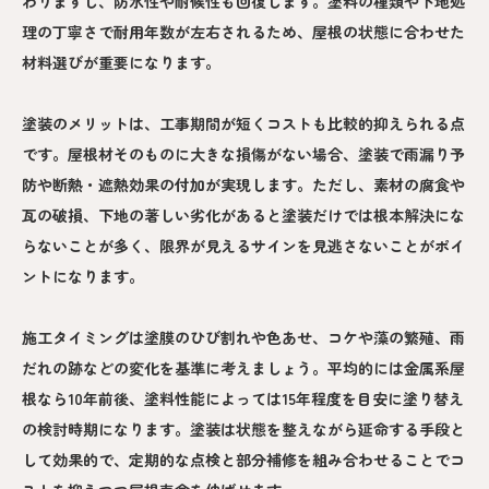
わりますし、防水性や耐候性も回復します。塗料の種類や下地処
理の丁寧さで耐用年数が左右されるため、屋根の状態に合わせた
材料選びが重要になります。
塗装のメリットは、工事期間が短くコストも比較的抑えられる点
です。屋根材そのものに大きな損傷がない場合、塗装で雨漏り予
防や断熱・遮熱効果の付加が実現します。ただし、素材の腐食や
瓦の破損、下地の著しい劣化があると塗装だけでは根本解決にな
らないことが多く、限界が見えるサインを見逃さないことがポイ
ントになります。
施工タイミングは塗膜のひび割れや色あせ、コケや藻の繁殖、雨
だれの跡などの変化を基準に考えましょう。平均的には金属系屋
根なら10年前後、塗料性能によっては15年程度を目安に塗り替え
の検討時期になります。塗装は状態を整えながら延命する手段と
して効果的で、定期的な点検と部分補修を組み合わせることでコ