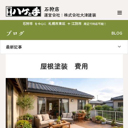
石狩店
運営会社：株式会社大津建装
石狩市
札幌市東区
江別市
を中心に
や
周辺で対応可能！
ブログ
BLOG
最新記事
屋根塗装 費用