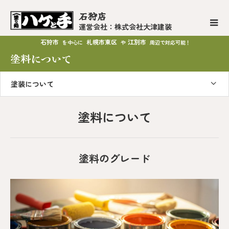
石狩店
運営会社：株式会社大津建装
石狩市
札幌市東区
江別市
を中心に
や
周辺で対応可能！
塗料について
塗装について
塗料について
塗料のグレード